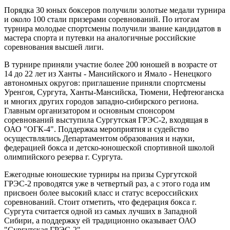
Порядка 30 юных боксеров получили золотые медали турнира
и около 100 стали призерами соревнований. По итогам
турнира молодые спортсмены получили звание кандидатов в
мастера спорта и путевки на аналогичные российские
соревнования высшей лиги.
В турнире приняли участие более 200 юношей в возрасте от
14 до 22 лет из Ханты - Мансийского и Ямало - Ненецкого
автономных округов: приглашение приняли спортсмены
Уренгоя, Сургута, Ханты-Мансийска, Тюмени, Нефтеюганска
и многих других городов западно-сибирского региона.
Главным организатором и основным спонсором
соревнований выступила Сургутская ГРЭС-2, входящая в
ОАО "ОГК-4". Поддержка мероприятия и судейство
осуществлялись Департаментом образования и науки,
федерацией бокса и детско-юношеской спортивной школой
олимпийского резерва г. Сургута.
Ежегодные юношеские турниры на призы Сургутской
ГРЭС-2 проводятся уже в четвертый раз, а с этого года им
присвоен более высокий класс и статус всероссийских
соревнований. Стоит отметить, что федерация бокса г.
Сургута считается одной из самых лучших в Западной
Сибири, а поддержку ей традиционно оказывает ОАО
"Сургутская ГРЭС-2".