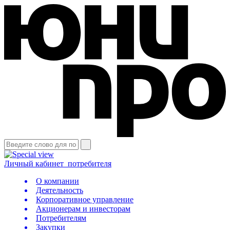
Личный кабинет
потребителя
О компании
Деятельность
Корпоративное управление
Акционерам и инвесторам
Потребителям
Закупки