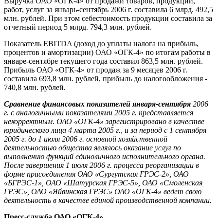
Выручка ОАО «ОГК-4» от продажи товаров, продукции,
работ, услуг за январь-сентябрь 2006 г. составила 6 млрд. 492,5
млн. рублей. При этом себестоимость продукции составила за
отчетный период 5 млрд. 794,3 млн. рублей.
Показатель
EBITDA
(доход до уплаты налога на прибыль,
процентов и амортизации) ОАО «ОГК-4» по итогам работы в
январе-сентябре текущего года составил 863,5 млн. рублей.
Прибыль ОАО «ОГК-4» от продаж за 9 месяцев 2006 г.
составила 693,8 млн. рублей, прибыль до налогообложения -
740,8 млн. рублей.
Сравнение финансовых показателей января-сентября
2006
г
. с аналогичными показателями 2005 г. представляется
некорректным. ОАО «ОГК-4» зарегистрировано в качестве
юридического лица 4 марта 2005 г., и за период с 1 сентября
2005 г. до 1 июля 2006 г. основной хозяйственной
деятельностью общества являлось
оказание услуг по
выполнению функций единоличного исполнительного органа.
После завершения 1 июля 2006 г. процесса реорганизации в
форме присоединения ОАО «Сургутская ГРЭС-2», ОАО
«БГРЭС-1», ОАО «Шатурская ГРЭС-5», ОАО «Смоленская
ГРЭС», ОАО «Яйвинская ГРЭС» ОАО «ОГК-4» ведет свою
деятельность в качестве единой производственной
компании.
Пресс-служба ОАО «ОГК-4»