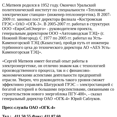
С.Матвеев родился в 1952 году. Окончил Уральский
политехнический институт по специальности «Тепловые
электрические станции» (инженер-теплоэнергетик). В 2007-
2009 гг. занимал пост директора филиала «Костромская
ГРЭС» ОАО «ОГК-3». В 2005-2007 гг. работал в структурах
ООО «ЕвроСибЭнерго» - руководителем проекта,
генеральным директором ООО «Автозаводская ТЭЦ» (г.
Нижний Новгород). С 1977 по 2005 гг. работал на Усть-
Каменогорской ТЭЦ (Казахстан), пройдя путь от инженера
турбинного цеха до технического директора АО «
AES
Усть-
Каменогорская ТЭЦ».
«Сергей Матвеев имеет богатый опыт работы в
электроэнергетике, он отлично знаком как с технологией
производственного процесса, так и с финансово-
экономическими аспектами деятельности предприятий
отрасли. Уверен, что руководитель такого уровня сможет
эффективно управлять Шатурской ГРЭС – электростанцией с
богатой историей и большими перспективами, связанными со
строительством нового энергоблока ПГУ-400», - сказал
генеральный директор ОАО «ОГК-4» Юрий Саблуков.
Пресс-служба ОАО «ОГК-4»
Тел
.:
411 50 55
Факс
: 411 87 60