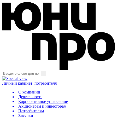
Личный кабинет
потребителя
О компании
Деятельность
Корпоративное управление
Акционерам и инвесторам
Потребителям
Закупки