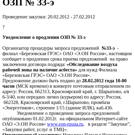
ОЗП № 33-э
Проведение закупки: 20.02.2012 - 27.02.2012
?
Уведомление о продлении ОЗП № 3
3-
э
Организатор процедуры запроса предложений
№33-э
-
филиал «Березовская ГРЭС» ОАО «Э.ОН Россия», настоящим
сообщает о продлении срока приема предложений
на право
заключения договора подряда:
«
Обследование воздуха
рабочей зоны на наличие асбеста
»
для нужд Филиала
«Березовская ГРЭС» ОАО «
Э.ОН Россия
»
.
Предложение должно быть подано до
28.02.2012 года 10-00
часов
(МСК времени) в конверте почтовым отправлением по
адресу: Россия, 662313, Красноярский край, г. Шарыпово, а/я
6-3/40, или передано лично (курьером) по адресу: Россия,
662328, Красноярский край, г.Шарыпово, промбаза
«Энергетиков», строение 1/15 (здание ИЛК), каб.436.
Уведомление о проведении запроса предложений
опубликовано
01.02.2012г
.
на официальном Интернет-сайте
ОАО «Э.ОН Россия»
www
.
eon
-
russia
.
ru
,
в разделе “Закупки”,
«Закупки работ, услуг и ТМЦ»
.
Ответственный закупщик:
Неволина Наталья Николаевна