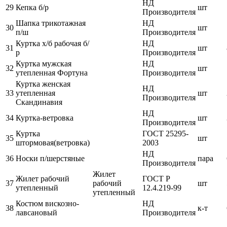
НД
29
Кепка б/р
шт
Производителя
Шапка трикотажная
НД
30
шт
п/ш
Производителя
Куртка х/б рабочая б/
НД
31
шт
р
Производителя
Куртка мужская
НД
32
шт
утепленная Фортуна
Производителя
Куртка женская
НД
33
утепленная
шт
Производителя
Скандинавия
НД
34
Куртка-ветровка
шт
Производителя
Куртка
ГОСТ 25295-
35
шт
штормовая(ветровка)
2003
НД
36
Носки п/шерстяные
пара
Производителя
Жилет
Жилет рабочий
ГОСТ Р
37
рабочий
шт
утепленный
12.4.219-99
утепленный
Костюм вискозно-
НД
38
к-т
лавсановый
Производителя