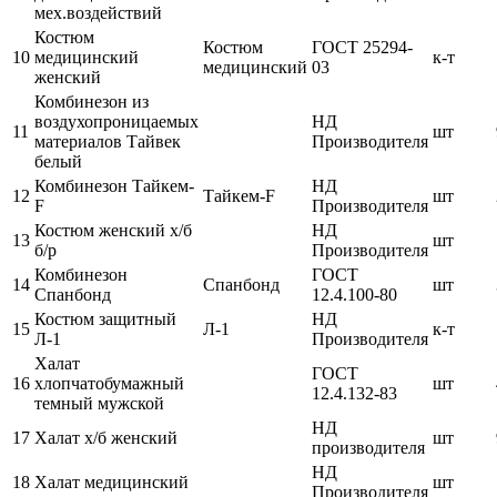
мех.воздействий
Костюм
Костюм
ГОСТ 25294-
10
медицинский
к-т
медицинский
03
женский
Комбинезон из
воздухопроницаемых
НД
11
шт
материалов Тайвек
Производителя
белый
Комбинезон Тайкем-
НД
12
Тайкем-F
шт
F
Производителя
Костюм женский х/б
НД
13
шт
б/р
Производителя
Комбинезон
ГОСТ
14
Спанбонд
шт
Спанбонд
12.4.100-80
Костюм защитный
НД
15
Л-1
к-т
Л-1
Производителя
Халат
ГОСТ
16
хлопчатобумажный
шт
12.4.132-83
темный мужской
НД
17
Халат х/б женский
шт
производителя
НД
18
Халат медицинский
шт
Производителя