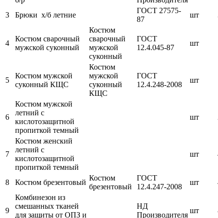
ГОСТ 27575-
3
Брюки
х/б летние
шт
87
Костюм
Костюм сварочный
сварочный
ГОСТ
4
шт
мужской суконный
мужской
12.4.045-87
суконный
Костюм
Костюм мужской
мужской
ГОСТ
5
шт
суконный КЩС
суконный
12.4.248-2008
КЩС
Костюм мужской
летний с
6
шт
кислотозащитной
пропиткой темный
Костюм женский
летний с
7
шт
кислотозащитной
пропиткой темный
Костюм
ГОСТ
8
Костюм брезентовый
шт
брезентовый
12.4.247-2008
Комбинезон из
смешанных тканей
НД
9
шт
для защиты от ОПЗ и
Производителя