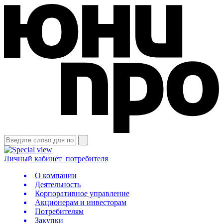
Личный кабинет
потребителя
О компании
Деятельность
Корпоративное управление
Акционерам и инвесторам
Потребителям
Закупки