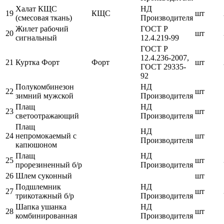
Халат КЩС
НД
19
КЩС
шт
(смесовая ткань)
Производителя
Жилет рабочий
ГОСТ Р
20
шт
сигнальный
12.4.219-99
ГОСТ Р
12.4.236-2007,
21
Куртка Форт
Форт
шт
ГОСТ 29335-
92
Полукомбинезон
НД
22
шт
зимний мужской
Производителя
Плащ
НД
23
шт
светоотражающий
Производителя
Плащ
НД
24
непромокаемый с
шт
Производителя
капюшоном
Плащ
НД
25
шт
прорезиненный б/р
Производителя
26
Шлем суконный
шт
Подшлемник
НД
27
шт
трикотажный б/р
Производителя
Шапка ушанка
НД
28
шт
комбинированная
Производителя