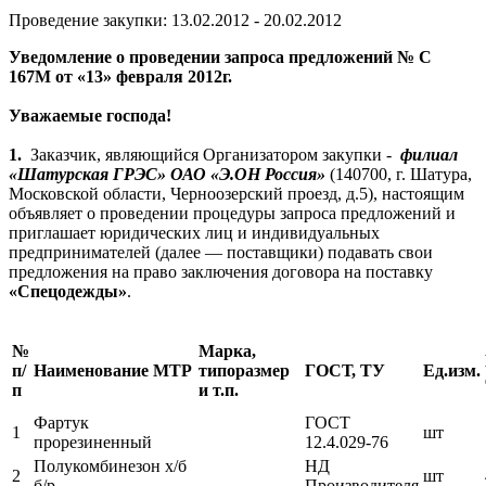
Проведение закупки: 13.02.2012 - 20.02.2012
Уведомление о проведении запроса предложений № С
167М от «13» февраля 2012г.
Уважаемые господа!
1.
Заказчик, являющийся Организатором закупки -
филиал
«Шатурская ГРЭС» ОАО «Э.ОН Россия»
(140700, г. Шатура,
Московской области, Черноозерский проезд, д.5), настоящим
объявляет о проведении процедуры запроса предложений и
приглашает юридических лиц и индивидуальных
предпринимателей (далее — поставщики) подавать свои
предложения на право заключения договора на поставку
«Спецодежды»
.
№
Марка,
п/
Наименование МТР
типоразмер
ГОСТ, ТУ
Ед.изм.
п
и т.п.
Фартук
ГОСТ
1
шт
прорезиненный
12.4.029-76
Полукомбинезон х/б
НД
2
шт
б/р
Производителя