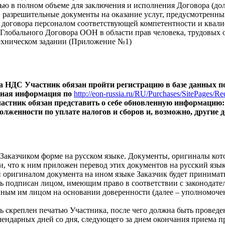
ю в полном объеме для заключения и исполнения Договора (дол
 разрешительные документы на оказание услуг, предусмотренны
 договора персоналом соответствующей компетентности и квал
лобального Договора ООН в области прав человека, трудовых 
Техническом задании (Приложение №1)
ета НДС Участник обязан пройти регистрацию в базе данных 
обная информация по
http
://
eon
-
russia
.
ru
/
RU
/
Purchases
/
SitePages
/
Req
Участник обязан представить о себе обновленную информацию
долженности по уплате налогов и сборов и, возможно, други
аказчиком форме на русском языке. Документы, оригиналы кот
и, что к ним приложен перевод этих документов на русский яз
оригиналом документа на ином языке Заказчик будет принимать
 подписан лицом, имеющим право в соответствии с законодател
ным им лицом на основании доверенности (далее – уполномочен
 скреплен печатью Участника, после чего должна быть проведен
лендарных дней со дня, следующего за днем окончания приема 