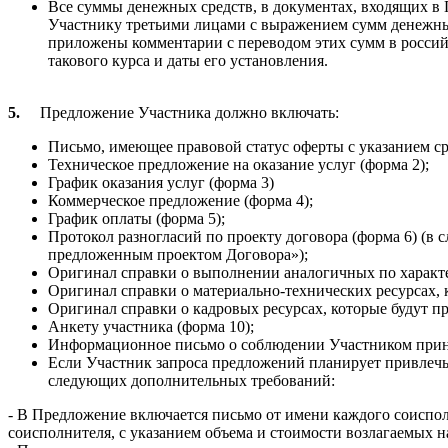
Все суммы денежных средств, в документах, входящих 
Участнику третьими лицами с выражением сумм денежных
приложены комментарии с переводом этих сумм в россий
такового курса и даты его установления.
5.
Предложение Участника должно включать:
Письмо, имеющее правовой статус оферты с указанием ср
Техническое предложение на оказание услуг (форма 2);
График оказания услуг (форма 3)
Коммерческое предложение (форма 4);
График оплаты (форма 5);
Протокол разногласий по проекту договора (форма 6) (в 
предложенным проектом Договора»);
Оригинал справки о выполнении аналогичных по характе
Оригинал справки о материально-технических ресурсах, 
Оригинал справки о кадровых ресурсах, которые будут п
Анкету участника (форма 10);
Информационное письмо о соблюдении Участником прин
Если Участник запроса предложений планирует привлечь 
следующих дополнительных требований:
- В Предложение включается письмо от имени каждого соисполн
соисполнителя, с указанием объема и стоимости возлагаемых на