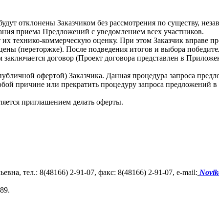
удут отклонены Заказчиком без рассмотрения по существу, неза
ания приема Предложений с уведомлением всех участников.
 их технико-коммерческую оценку. При этом Заказчик вправе п
ены (переторжке). После подведения итогов и выбора победите
м заключается договор (Проект договора представлен в Приложе
 публичной офертой) Заказчика. Данная процедура запроса предл
юбой причине или прекратить процедуру запроса предложений в 
ляется приглашением делать оферты.
а, тел.: 8(48166) 2-91-07, факс: 8(48166) 2-91-07, e-mail:
Novi
89.