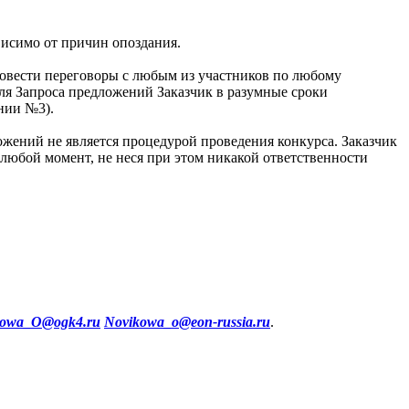
висимо от причин опоздания.
ровести переговоры с любым из участников по любому
ля Запроса предложений Заказчик в разумные сроки
нии №3).
ожений не является процедурой проведения конкурса. Заказчик
любой момент, не неся при этом никакой ответственности
kowa
_
O
@
ogk
4
.ru
Novikowa
_
o
@
eon
-
russia
.ru
.