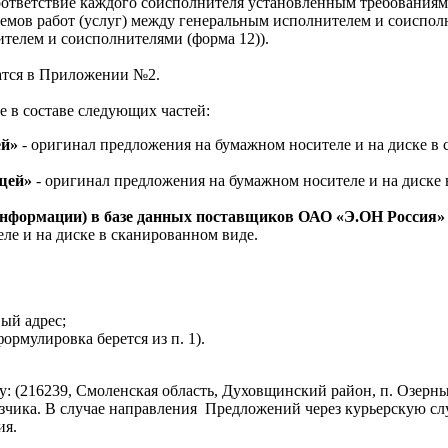
ответствие каждого соисполнителя установленным требованиям
ъемов работ (услуг) между генеральным исполнителем и соиспо
телем и соисполнителями (форма 12)).
атся в Приложении №2.
 в составе следующих частей:
ей»
- оригинал предложения на бумажном носителе и на диске в
щей»
- оригинал предложения на бумажном носителе и на диске 
информации) в базе данных поставщиков ОАО «Э.ОН Россия
ле и на диске в сканированном виде.
ый адрес;
ормулировка берется из п. 1).
: (216239, Смоленская область, Духовщинский район, п. Озерн
зчика. В случае направления
Предложений через курьерскую сл
ия.