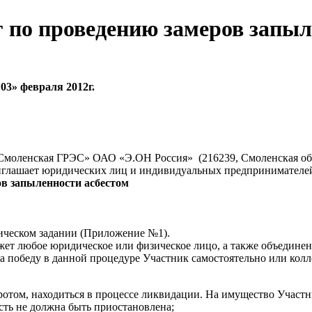
г по проведению замеров запыл
03» февраля 2012г.
 «Смоленская ГРЭС» ОАО «Э.ОН Россия»
(216239, Смоленская о
иглашает юридических лиц и индивидуальных предпринимателей
ов запыленности асбестом
ическом задании (Приложение №1).
ет любое юридическое или физическое лицо, а также объединен
на победу в данной процедуре Участник самостоятельно или ко
отом, находиться в процессе ликвидации. На имущество Участни
сть не должна быть приостановлена;