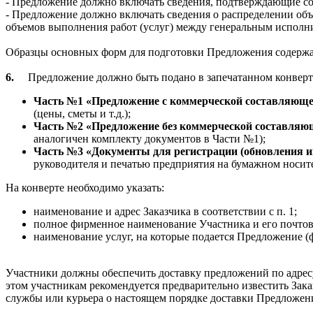
- Предложение должно включать сведения, подтверждающие со
- Предложение должно включать сведения о распределении об
объемов выполнения работ (услуг) между генеральным исполни
Образцы основных форм для подготовки Предложения содерж
6.
Предложение должно быть подано в запечатанном конверте
Часть №1 «Предложение с коммерческой составляющ
(цены, сметы и т.д.);
Часть №2 «Предложение без коммерческой составляю
аналогичен комплекту документов в Части №1);
Часть №3 «Документы для регистрации (обновления 
руководителя и печатью предприятия на бумажном носите
На конверте необходимо указать:
наименование и адрес Заказчика в соответствии с п. 1;
полное фирменное наименование Участника и его почтов
наименование услуг, на которые подается Предложение (ф
Участники должны обеспечить доставку предложений по адресу
этом участникам рекомендуется предварительно известить Зака
службы или курьера о настоящем порядке доставки Предложен