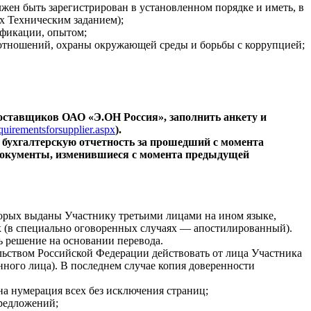
жен быть зарегистрирован в установленном порядке и иметь, в
х Техническим заданием);
ификации, опытом;
отношений, охраны окружающей среды и борьбы с коррупцией;
поставщиков ОАО «Э.ОН Россия», заполнить анкету и
uirementsforsupplier
.
aspx
).
: бухгалтерскую отчетность за прошедший с момента
е документы, изменившиеся с момента предыдущей
орых выданы Участнику третьими лицами на ином языке,
ык (в специально оговоренных случаях — апостилированный).
 решение на основании перевода.
ьством Российской Федерации действовать от лица Участника
ного лица). В последнем случае копия доверенности
а нумерация всех без исключения страниц;
предложений;