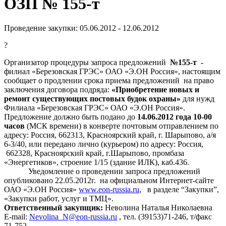
ОЗП № 155-т
Проведение закупки: 05.06.2012 - 12.06.2012
?
Организатор процедуры запроса предложений
№155-т
-
филиал «Березовская ГРЭС» ОАО «Э.ОН Россия», настоящим
сообщает о продлении срока приема предложений
на право
заключения договора подряда:
«Приобретение новых и
ремонт существующих постовых будок охраны»
для нужд
Филиала «Березовская ГРЭС» ОАО «
Э.ОН Россия
»
.
Предложение должно быть подано до
14.06.2012 года 10-00
часов
(МСК времени) в конверте почтовым отправлением по
адресу: Россия, 662313, Красноярский край, г. Шарыпово, а/я
6-3/40, или передано лично (курьером) по адресу: Россия,
662328, Красноярский край, г.Шарыпово, промбаза
«Энергетиков», строение 1/15 (здание ИЛК), каб.436.
Уведомление о проведении запроса предложений
опубликовано 22.05.2012г.
на официальном Интернет-сайте
ОАО «Э.ОН Россия»
www
.
eon
-
russia
.
ru
,
в разделе “Закупки”,
«Закупки работ, услуг и ТМЦ»
.
Ответственный закупщик:
Неволина Наталья Николаевна
E
-
mail
:
Nevolina
_
N
@
eon
-
russia
.
ru
,
тел. (39153)71-246, т/факс
71-752.