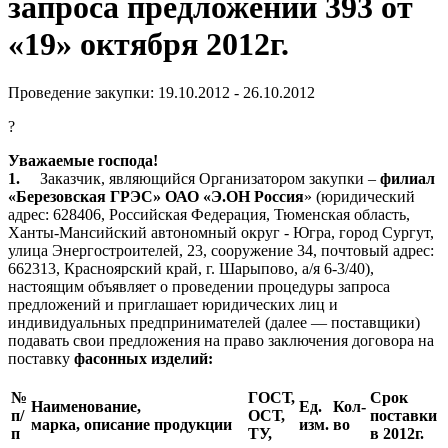
запроса предложений 393 от
«19» октября 2012г.
Проведение закупки: 19.10.2012 - 26.10.2012
?
Уважаемые господа!
1.
Заказчик, являющийся Организатором закупки –
филиал
«Березовская ГРЭС» ОАО «Э.ОН Россия
» (юридический
адрес: 628406, Российская Федерация, Тюменская область,
Ханты-Мансийский автономный округ - Югра, город Сургут,
улица Энергостроителей, 23, сооружение 34, почтовый адрес:
662313, Красноярский край, г. Шарыпово, а/я 6-3/40),
настоящим объявляет о проведении процедуры запроса
предложений и приглашает юридических лиц и
индивидуальных предпринимателей (далее — поставщики)
подавать свои предложения на право заключения договора на
поставку
фасонных изделий:
№
ГОСТ,
Срок
Наименование,
Ед.
Кол-
п/
ОСТ,
поставки
марка, описание продукции
изм.
во
п
ТУ,
в 2012г.