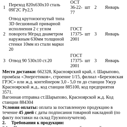
ОСТ
Переход 820х630х10 сталь
1
36-22-
шт
2
Январь
09Г2С Ру2,5
77
Отвод крутоизогнутый типа
3D бесшовный приварной
исполнения 2 с углом
ГОСТ
2
поворота 90град диаметром
17375-
шт
3
Январь
наружным 630мм толщиной
2001
стенки 10мм из стали марки
20
ГОСТ
3
Отвод 90 530х10 ст.20
17375-
шт
3
Январь
2001
Место доставки:
662328, Красноярский край, г. Шарыпово,
промбаза «Энергетиков», строение 1/15, филиал «Березовская
ГРЭС» или ж.д. контейнером 3,0 - 5,0 тн до станции Ужур
Красноярской ж.д., код станции 885100, код предприятия
3571.
Вагонная отправка ст.Шарыпово, Красноярской ж.д. Код
станции 884304
Условия оплаты:
оплата за поставленную продукцию в
течение
45 дней
с даты подписания товарной накладной (по
факту поставки на склад Грузополучателя).
2.
Требования к продукции: