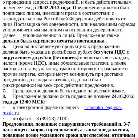
о проведении запроса предложений, и быть действительным
не менее чем до
28.02.2013 года
. Предложение должно быть
подписано лицом, имеющим право в соответствии с
законодательством Российской Федерации действовать от
лица Поставщика без доверенности, или надлежащим образом
уполномоченным им лицом на основании доверенности
(далее — уполномоченного лица). Предложение также
должно быть скреплено печатью поставщика.
6.
Цена на поставляемую продукцию в предложении
должна быть указана в российских рублях
без учета НДС с
округлением до рубля (без копеек)
и включать все скидки,
налоги
(кроме НДС),
иные обязательные платежи, а также
расходы на тару, упаковку, транспортировку, страхование и
прочие затраты, которые могут возникнуть при доставке
продукции до склада заказчика, и должна быть
фиксированной на весь срок действия предложения.
7.
Предложение должно быть подано на русском языке.
8.
Предложение должно быть подано
не позднее
24.10.2012
года до 12:00 МСК
:
·
в электронной форме по адресу –
Titarenko
_
N
@
eon
-
russia
.
ru
·
по факсу –
8 (39153) 71195
Предложения, поданные с нарушением требований п. 3-7
настоящего запроса предложений, а также предложения,
поданные позже указанного срока или способом, отличным