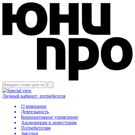
Личный кабинет
потребителя
О компании
Деятельность
Корпоративное управление
Акционерам и инвесторам
Потребителям
Закупки