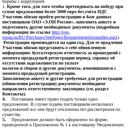
борьбы с коррупцией.
1.
Кроме того, для того чтобы претендовать на победу при
сумме предложения более 5000 евро без учета НДС
Участник обязан пройти регистрацию в базе данных
поставщиков ОАО «Э.ОН Россия», заполнить анкету и
подготовить другие необходимые документы (подробная
информация по ссылке
http://eon-
russia.ru/RU/Purchases/SitePages/Requirementsforsupplier.aspx
).
Регистрация производится на один год. Для ее продления
Участник обязан представить о себе обновленную
информацию: бухгалтерскую отчетность за прошедший с
момента предыдущей регистрации период, справку об
отсутствии задолженности по уплате
налогов и сборов и другие документы, изменившиеся с
момента предыдущей регистрации.
Заполненную анкету и другие требуемые для регистрации
(обновления регистрации) документы необходимо
направлять ответственному закупщику (см. раздел
Контакты).
4.
Поставщик имеет право подать только одно
предложение. В случае подачи поставщиком нескольких
предложений все они будут отклонены без рассмотрения по
существу.
5.
Предложение должно быть оформлено по форме,
приведенной в Приложении № 1 к настоящему Уведомлению