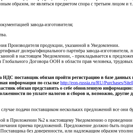
ым образом, не являться предметом спора с третьим лицом и т.п
окументацией завода-изготовителя;
тва
.
ния Производителя продукции, указанной в Уведомлении.
ртификат дилера/официального партнёра завода-изготовителя, л
азанной в настоящем Уведомлении, - прикладывается к предлож
Глобального Договора ООН в области прав человека, трудовых
ета НДС поставщик обязан пройти регистрацию в базе данных
бная информация по ссылке
http://eon-russia.ru/RU/Purchases/Sit
Участник обязан представить о себе обновленную информацию
долженности по уплате налогов и сборов и, возможно, други
 случае подачи поставщиком нескольких предложений все они бу
ой в Приложении №2 к настоящему Уведомлению о проведении з
окончания приема предложений
.
Предложение должно быть подпис
а Поставщика без доверенности, или надлежащим образом упол