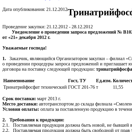
Дата опубликования: 21.12.2012
Тринатрийфос
Проведение закупки: 21.12.2012 - 28.12.2012
Уведомление о проведении з
апроса предложений № В10
от «21» декабря 2012 г.
Уважаемые господа!
1.
Заказчик, являющийся Организатором закупки – филиал «С
о проведении процедуры запроса предложений и приглашает ю
договора на поставку следующей продукции:
тринатрийфосфа
Наименование
Гост, ТУ
Ед.изм.
Количест
Тринатрийфосфат технический
ГОСТ 201-76
т
11,55
Срок поставки:
март 2013 г.
Место доставки:
автотранспортом до склада
филиала «Смолен
Условия оплаты:
оплата за поставленную продукцию в течени
2.
Требования к продукции:
2.1.
Поставляемая продукция должна быть новой, не бывшей в 
2.2.
Поставляемая продукция должна быть свободной от прав тр