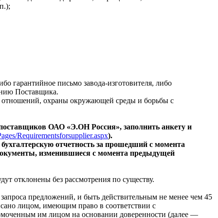
.);
ибо гарантийное письмо завода-изготовителя, либо
ению Поставщика.
 отношений, охраны окружающей среды и борьбы с
 поставщиков ОАО «Э.ОН Россия», заполнить анкету и
ePages/Requirementsforsupplier.aspx
).
: бухгалтерскую отчетность за прошедший с момента
е документы, изменившиеся с момента предыдущей
дут отклонены без рассмотрения по существу.
апроса предложений, и быть действительным не менее чем 45
ано лицом, имеющим право в соответствии с
номоченным им лицом на основании доверенности (далее —