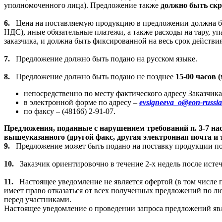
уполномоченного лица). Предложение также
должно быть скр
6.
Цена на поставляемую продукцию в предложении должна б
НДС),
иные обязательные платежи, а также расходы на тару, уп
заказчика, и должна быть фиксированной на весь срок действи
7.
Предложение должно быть подано на русском языке.
8.
Предложение должно быть подано
не позднее
15-00 часов (
непосредственно по месту фактического адресу Заказчик
в электронной форме по адресу –
evsigneeva
_
o
@
eon
-
russia
по факсу –
(48166) 2-91-07
.
Предложения, поданные с нарушением требований п. 3-7 на
вышеуказанного (другой факс, другая электронная почта и т
9.
Предложение может быть подано на поставку продукции по 
10.
Заказчик ориентировочно в течение 2-х недель после истеч
11.
Настоящее уведомление не является офертой (в том числе 
имеет право отказаться от всех полученных предложений по л
перед участниками.
Настоящее уведомление о проведении запроса предложений яв