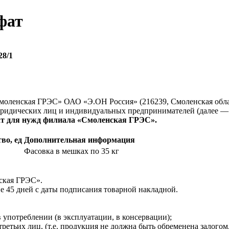
фат
28/1
моленская ГРЭС» ОАО «Э.ОН Россия» (216239, Смоленская обла
ридических лиц и индивидуальных предпринимателей (далее — 
т для нужд филиала «Смоленская ГРЭС».
во, ед
Дополнительная информация
Фасовка в мешках по 35 кг
ская ГРЭС».
е 45 дней с даты подписания товарной накладной.
употреблении (в эксплуатации, в консервации);
етьих лиц, (т.е. продукция не должна быть обременена залогом,