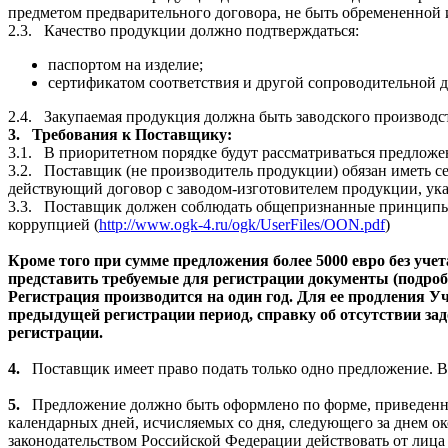
предметом предварительного договора, не быть обремененной ин
2.3.
Качество продукции должно подтверждаться:
паспортом на изделие
;
сертификатом соответствия и другой сопроводительной д
2.4.
Закупаемая продукция должна быть заводского производс
3.
Требования к Поставщику:
3.1.
В приоритетном порядке будут рассматриваться предложе
3.2.
Поставщик (не производитель продукции) обязан иметь се
действующий договор с заводом-изготовителем продукции, ук
3.3.
Поставщик должен соблюдать общепризнанные принципы 
коррупцией (
http://www.ogk-4.ru/ogk/UserFiles/OON.pdf
)
Кроме того при сумме предложения более 5000 евро без уч
представить требуемые для регистрации документы (подро
Регистрация производится на один год. Для ее продления 
предыдущей регистрации период, справку об отсутствии за
регистрации.
4.
Поставщик имеет право подать только одно предложение. В
5.
Предложение должно быть оформлено по форме, приведенн
календарных дней, исчисляемых со дня, следующего за днем 
законодательством Российской Федерации действовать от лиц