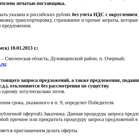
еплено печатью поставщика.
ыть указана в российских рублях
без учета НДС с округлением 
аковку, транспортировку, страхование и прочие затраты, которы
я предложения.
мск) 10.01.2013 г.:
а – Смоленская область, Духовщинский район, п. Озерный;
.ru
;
стоящего запроса предложений, а также предложения, поданн
.д.), отклоняются без рассмотрения по существу.
одному лоту/несколько лотов.
ения срока, указанного в п. 9, определит Победителя.
публичной офертой) Заказчика. Данная процедура запроса предл
юбой причине или прекратить процедуру запроса предложений в 
ляется приглашением делать оферты.