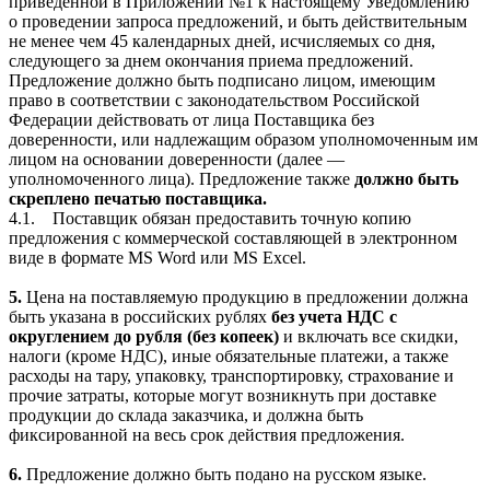
приведенной в Приложении №1 к настоящему Уведомлению
о проведении запроса предложений, и быть действительным
не менее чем 45 календарных дней, исчисляемых со дня,
следующего за днем окончания приема предложений.
Предложение должно быть подписано лицом, имеющим
право в соответствии с законодательством Российской
Федерации действовать от лица Поставщика без
доверенности, или надлежащим образом уполномоченным им
лицом на основании доверенности (далее —
уполномоченного лица). Предложение также
должно быть
скреплено печатью поставщика.
4.1.
Поставщик обязан предоставить точную копию
предложения с коммерческой составляющей в электронном
виде в формате
MS
Word
или
MS
Excel
.
5.
Цена на поставляемую продукцию в предложении должна
быть указана в российских рублях
без учета НДС с
округлением до рубля (без копеек)
и включать все скидки,
налоги (кроме НДС), иные обязательные платежи, а также
расходы на тару, упаковку, транспортировку, страхование и
прочие затраты, которые могут возникнуть при доставке
продукции до склада заказчика, и должна быть
фиксированной на весь срок действия предложения.
6.
Предложение должно быть подано на русском языке.