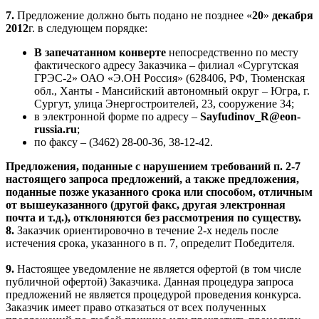
7.
Предложение должно быть подано не позднее «
20
»
декабря
2012
г. в следующем порядке:
В запечатанном конверте
непосредственно по месту
фактического адресу Заказчика –
филиал «Сургутская
ГРЭС-2» ОАО «
Э.ОН Россия
» (628406, РФ, Тюменская
обл., Ханты - Мансийский автономный округ – Югра, г.
Сургут, улица Энергостроителей, 23, сооружение 34
;
в электронной форме по адресу –
Sayfudinov
_
R
@
eon
-
russia
.
ru
;
по факсу –
(3462) 28-00-36
, 38-12-42.
Предложения, поданные с нарушением требований п. 2-7
настоящего запроса предложений, а также предложения,
поданные позже указанного срока или способом, отличным
от вышеуказанного (другой факс, другая электронная
почта и т.д.), отклоняются без рассмотрения по существу.
8.
Заказчик ориентировочно в течение 2-х недель после
истечения срока, указанного в п. 7, определит Победителя.
9.
Настоящее уведомление не является офертой (в том числе
публичной офертой) Заказчика. Данная процедура запроса
предложений не является процедурой проведения конкурса.
Заказчик имеет право отказаться от всех полученных