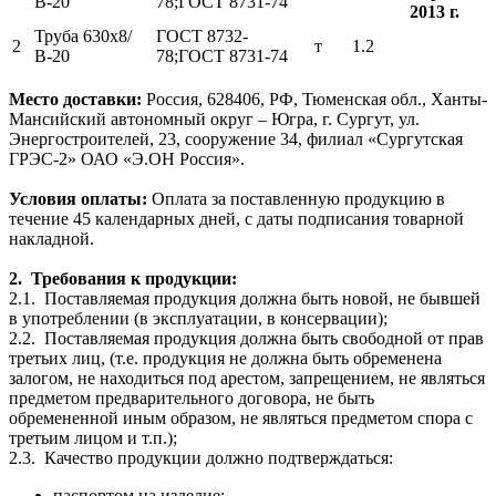
В-20
78;ГОСТ 8731-74
2013 г.
Труба 630х8/
ГОСТ 8732-
2
т
1.2
В-20
78;ГОСТ 8731-74
Место доставки:
Россия, 628406, РФ, Тюменская обл., Ханты-
Мансийский автономный округ – Югра, г. Сургут, ул.
Энергостроителей, 23, сооружение 34, филиал «Сургутская
ГРЭС-2» ОАО «Э.ОН Россия».
Условия оплаты:
Оплата за поставленную продукцию в
течение 45 календарных дней, с даты подписания товарной
накладной.
2.
Требования к продукции:
2.1.
Поставляемая продукция должна быть новой, не бывшей
в употреблении (в эксплуатации, в консервации);
2.2.
Поставляемая продукция должна быть свободной от прав
третьих лиц, (т.е. продукция не должна быть обременена
залогом, не находиться под арестом, запрещением, не являться
предметом предварительного договора, не быть
обремененной иным образом, не являться предметом спора с
третьим лицом и т.п.);
2.3.
Качество продукции должно подтверждаться:
паспортом на изделие
;