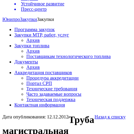
Устойчивое развитие
Пресс-центр
Юнипро
Закупки
Закупки
Программа закупок
Закупки МТР, работ, услуг
Архив
Закупки топлива
Архив
Поставщикам технологического топлива
Документы
Архив
Аккредитация поставщиков
Процедура аккредитации
Портал СРП
Технические требования
Часто задаваемые вопросы
Техническая поддержка
Контактная информация
Дата опубликования: 12.12.2012
Труба
Назад к списку
магистральная