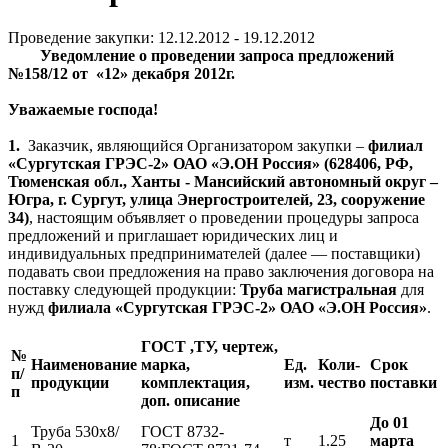
Проведение закупки: 12.12.2012 - 19.12.2012
Уведомление о проведении з
апроса предложений
№158
/12 от
«12» декабря 2012г.
Уважаемые господа!
1.
Заказчик, являющийся Организатором закупки –
филиал
«Сургутская ГРЭС-2» ОАО «Э.ОН Россия» (628406, РФ,
Тюменская обл., Ханты - Мансийский автономный округ –
Югра, г. Сургут, улица Энергостроителей, 23, сооружение
34)
, настоящим объявляет о проведении процедуры запроса
предложений и приглашает юридических лиц и
индивидуальных предпринимателей (далее
—
поставщики)
подавать свои предложения на право заключения договора на
поставку следующей продукции:
Труба магистральная
для
нужд
филиала «Сургутская ГРЭС-2» ОАО «Э.ОН Россия»
.
ГОСТ ,ТУ, чертеж,
№
Наименование
марка,
Ед.
Коли-
Срок
п/
продукции
комплектация,
изм.
чество
поставки
п
доп. описание
До 01
Труба 530х8/
ГОСТ 8732-
1
т
1.25
марта