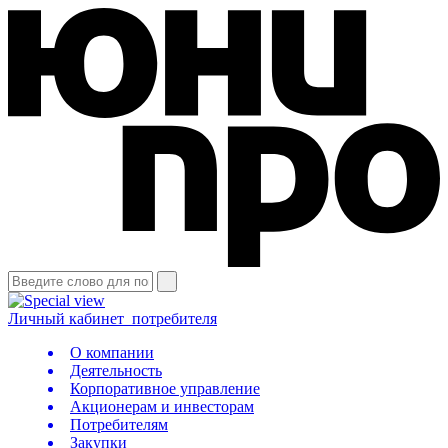
Личный кабинет
потребителя
О компании
Деятельность
Корпоративное управление
Акционерам и инвесторам
Потребителям
Закупки