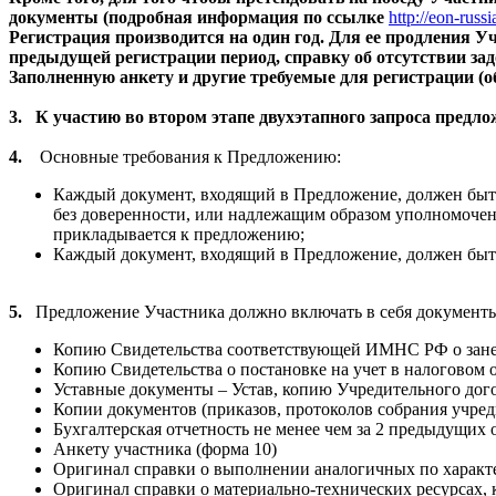
документы (подробная информация по ссылке
http://eon-rus
Регистрация производится на один год. Для ее продления 
предыдущей регистрации период, справку об отсутствии за
Заполненную анкету и другие требуемые для регистрации (
3.
К участию во втором этапе двухэтапного запроса пред
4.
Основные требования к Предложению:
Каждый документ, входящий в Предложение, должен быть
без доверенности, или надлежащим образом уполномочен
прикладывается к предложению;
Каждый документ, входящий в Предложение, должен быть
5.
Предложение Участника должно включать в себя документы
Копию Свидетельства соответствующей ИМНС РФ о зане
Копию Свидетельства о постановке на учет в налоговом о
Уставные документы – Устав, копию Учредительного дого
Копии документов (приказов, протоколов собрания учред
Бухгалтерская отчетность не менее чем за 2 предыдущих
Анкету участника (форма 10)
Оригинал справки о выполнении аналогичных по характе
Оригинал справки о материально-технических ресурсах, 