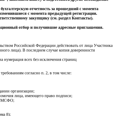
: бухгалтерскую отчетность за прошедший с момента
, изменившиеся с момента предыдущей регистрации.
тветственному закупщику (см. раздел Контакты).
кационный отбор и получившие адресные приглашения.
ьством Российской Федерации действовать от лица Участника
ного лица). В последнем случае копия доверенности
на нумерация всех без исключения страниц
ебованиям согласно п. 2, в том числе:
дании организации;
лномочия лица, имеющего право подписи;
по МСФО;
ма 8);