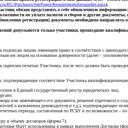
sia.ru/RU/Purchases/SitePages/Requirementsforsupplier.aspx
).
Участник обязан представить о себе обновленную информацию
долженности по уплате налогов и сборов и другие документы
обновления регистрации) документы необходимо направлять о
ложений допускаются только участники, прошедшие квалифи
 подписан лицом, имеющим право в соответствии с законодател
ным им лицом на основании доверенности (далее – уполномочен
 скреплен печатью Участника, после чего должна быть проведе
, подтверждающие соответствие Участника квалификационным тр
сении в Единый государственный реестр юридических лиц;
ргане;
вора или заменяющего его документа, решение (протокол) о соз
ителей о назначении руководителя и т.д.), подтверждающие по
 отчетных периода, составленная по РСБУ и по возможности – 
ру и объему договоров (форма 7);
которые будут использованы в рамках выполнения Договора (фор