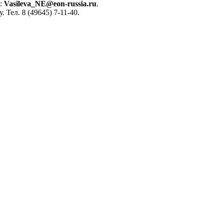
:
Vasileva
_
NE
@
eon
-
russia
.
ru
.
Тел. 8 (49645) 7-11-40.