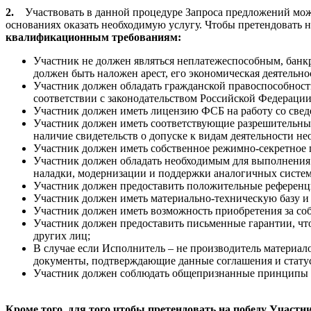
2.
Участвовать в данной процедуре Запроса предложений мож
основаниях оказать необходимую услугу. Чтобы претендовать 
квалификационным требованиям:
Участник не должен являться неплатежеспособным, банкр
должен быть наложен арест, его экономическая деятельно
Участник должен обладать гражданской правоспособность
соответствии с законодательством Российской Федерации
Участник должен иметь лицензию ФСБ на работу со све
Участник должен иметь соответствующие разрешительны
наличие свидетельств о допуске к видам деятельности н
Участник должен иметь собственное режимно-секретное п
Участник должен обладать необходимым для выполнения 
наладки, модернизации и поддержки аналогичных систем
Участник должен предоставить положительные референц
Участник должен иметь материально-техническую базу и
Участник должен иметь возможность приобретения за соб
Участник должен предоставить письменные гарантии, чт
других лиц;
В случае если Исполнитель – не производитель материал
документы, подтверждающие данные соглашения и стату
Участник должен соблюдать общепризнанные принципы Г
Кроме того, для того чтобы претендовать на победу Участн