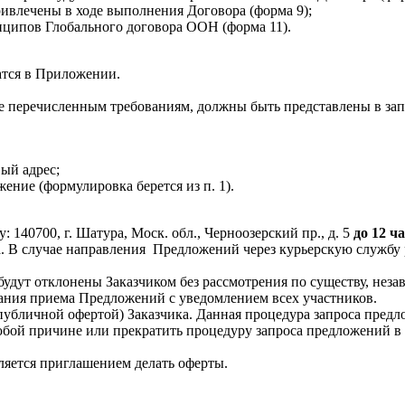
ривлечены в ходе выполнения Договора (форма 9);
ципов Глобального договора ООН (форма 11).
тся в Приложении.
 перечисленным требованиям, должны быть представлены в зап
ый адрес;
ение (формулировка берется из п. 1).
у:
140700, г. Шатура, Моск. обл., Черноозерский пр., д. 5
до 12 ча
. В случае направления
Предложений через курьерскую службу 
удут отклонены Заказчиком без рассмотрения по существу, неза
ания приема Предложений с уведомлением всех участников.
 публичной офертой) Заказчика. Данная процедура запроса предл
юбой причине или прекратить процедуру запроса предложений в 
ляется приглашением делать оферты.