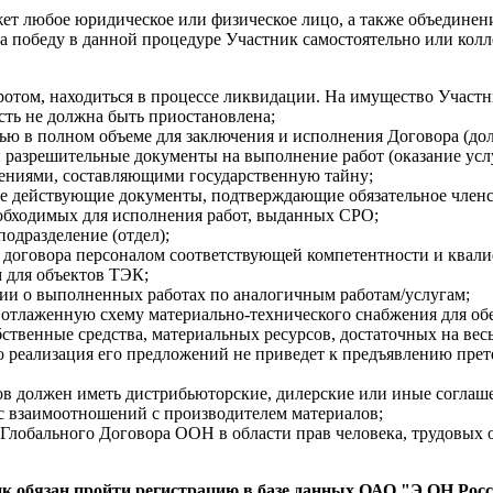
ет любое юридическое или физическое лицо, а также объединени
на победу в данной процедуре Участник самостоятельно или ко
отом, находиться в процессе ликвидации. На имущество Участни
сть не должна быть приостановлена;
ю в полном объеме для заключения и исполнения Договора (дол
 разрешительные документы на выполнение работ (оказание услу
дениями, составляющими государственную тайну;
е действующие документы, подтверждающие обязательное членс
еобходимых для исполнения работ, выданных СРО;
одразделение (отдел);
договора персоналом соответствующей компетентности и квалиф
 для объектов ТЭК;
ии о выполненных работах по аналогичным работам/услугам;
 отлаженную схему материально-технического снабжения для об
ственные средства, материальных ресурсов, достаточных на вес
о реализация его предложений не приведет к предъявлению пре
ов должен иметь дистрибьюторские, дилерские или иные соглаше
с взаимоотношений с производителем материалов;
лобального Договора ООН в области прав человека, трудовых 
ик обязан пройти регистрацию в базе данных ОАО "Э.ОН Росс