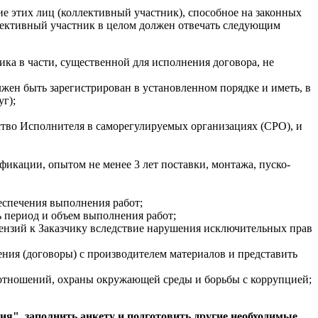
е этих лиц (коллективный участник), способное на законных
ллективный участник в целом должен отвечать следующим
ка в части, существенной для исполнения договора, не
жен быть зарегистрирован в установленном порядке и иметь, в
г);
тво Исполнителя в саморегулируемых организациях (СРО), и
икации, опытом не менее 3 лет поставки, монтажа, пуско-
еспечения выполнения работ;
ь период и объем выполнения работ;
тензий к Заказчику вследствие нарушения исключительных прав
ния (договоры) с производителем материалов и представить
отношений, охраны окружающей среды и борьбы с коррупцией;
ия", заполнить анкету и подготовить другие необходимые