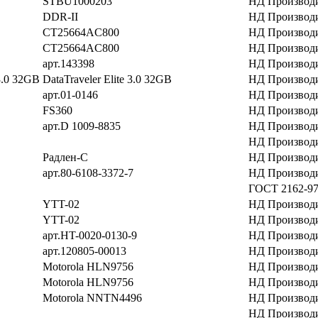
STBU1000203
НД Производ
DDR-II
НД Производ
CT25664AC800
НД Производ
CT25664AC800
НД Производ
арт.143398
НД Производ
 3.0 32GB
DataTraveler Elite 3.0 32GB
НД Производ
арт.01-0146
НД Производ
FS360
НД Производ
арт.D 1009-8835
НД Производ
НД Производ
Радлен-С
НД Производ
арт.80-6108-3372-7
НД Производ
ГОСТ 2162-9
YTT-02
НД Производ
YTT-02
НД Производ
арт.HT-0020-0130-9
НД Производ
арт.120805-00013
НД Производ
Motorola HLN9756
НД Производ
Motorola HLN9756
НД Производ
Motorola NNTN4496
НД Производ
НД Производ