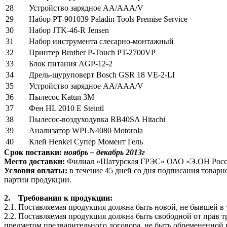
28
Устройство зарядное АА/ААА/V
29
Набор
PT-901039 Paladin Tools Premise Service
30
Набор JTK-46-R Jensen
31
Набор инструмента слесарно-монтажный
32
Принтер
Brother P-Touch PT-2700VP
33
Блок питания АGP-12-2
34
Дрель-шуруповерт Bosch GSR 18 VE-2-LI
35
Устройство зарядное АА/ААА/V
36
Пылесос Katun 3M
37
Фен HL 2010 E Steintl
38
Пылесос-воздуходувка RB40SA Hitachi
39
Анализатор WPLN4080 Motorola
40
Клей Henkel Супер Момент Гель
Срок поставки:
ноябрь – декабрь
2013г
Место доставки:
Филиал «Шатурская ГРЭС» ОАО «Э.ОН Россия»(
Условия оплаты:
в течение 45 дней со дня подписания товар
партии продукции.
2.
Требования к продукции:
2.1. Поставляемая продукция должна быть новой, не бывшей в 
2.2. Поставляемая продукция должна быть свободной от прав тр
предметом предварительного договора, не быть обремененной ин