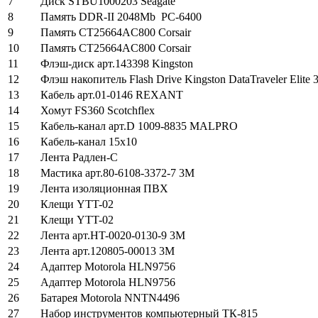
7
Диск STBU1000203 Seagate
8
Память DDR-II 2048Mb
PC-6400
9
Память CT25664AC800 Corsair
10
Память CT25664AC800 Corsair
11
Флэш-диск арт.143398 Kingston
12
Флэш
накопитель
Flash Drive Kingston DataTraveler Elite
13
Кабель арт.01-0146 REXANT
14
Хомут FS360 Scotchflex
15
Кабель-канал арт.D 1009-8835 MALPRO
16
Кабель-канал 15х10
17
Лента Радлен-С
18
Мастика арт.80-6108-3372-7 3M
19
Лента изоляционная ПВХ
20
Клещи YTT-02
21
Клещи YTT-02
22
Лента арт.HT-0020-0130-9 3M
23
Лента арт.120805-00013 3M
24
Адаптер Motorola HLN9756
25
Адаптер Motorola HLN9756
26
Батарея Motorola NNTN4496
27
Набор инструментов компьютерный ТК-815