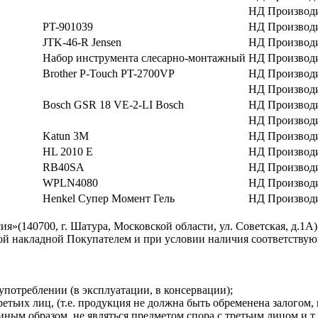
НД Производ
PT-901039
НД Производ
JTK-46-R Jensen
НД Производ
Набор инструмента слесарно-монтажный
НД Производ
Brother P-Touch PT-2700VP
НД Производ
НД Производ
Bosch GSR 18 VE-2-LI Bosch
НД Производ
НД Производ
Katun 3M
НД Производ
HL 2010 E
НД Производ
RB40SA
НД Производ
WPLN4080
НД Производ
Henkel Супер Момент Гель
НД Производ
140700, г. Шатура, Московской области, ул. Советская, д.1А)
ной накладной Покупателем и при условии наличия соответству
употреблении (в эксплуатации, в консервации);
етьих лиц, (т.е. продукция не должна быть обременена залогом, 
ым образом, не являться предметом спора с третьим лицом и т.п