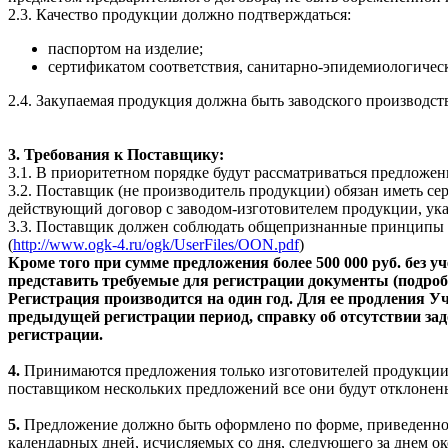
2.3. Качество продукции должно подтверждаться:
паспортом на изделие;
сертификатом соответствия, санитарно-эпидемиологичес
2.4. Закупаемая продукция должна быть заводского производст
3. Требования к Поставщику:
3.1. В приоритетном порядке будут рассматриваться предложе
3.2. Поставщик (не производитель продукции) обязан иметь се
действующий договор с заводом-изготовителем продукции, ук
3.3. Поставщик должен соблюдать общепризнанные принципы 
(
http://www.ogk-4.ru/ogk/UserFiles/OON.pdf
)
Кроме того при сумме предложения более 500 000 руб. без
представить требуемые для регистрации документы (подро
Регистрация производится на один год. Для ее продления 
предыдущей регистрации период, справку об отсутствии за
регистрации.
4.
Принимаются предложения только изготовителей продукции 
поставщиком нескольких предложений все они будут отклонены
5.
Предложение должно быть оформлено по форме, приведенно
календарных дней, исчисляемых со дня, следующего за днем 