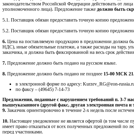
законодательством Российской Федерации действовать от лиц
уполномоченного лица). Предложение также
должно быть скр
5.1. Поставщик обязан предоставить точную копию предложени
5.2. Поставщик обязан предоставить точную копию предложени
6.
Цена на поставляемую продукцию в предложении должна бы
НДС), иные обязательные платежи, а также расходы на тару, уп
заказчика, и должна быть фиксированной на весь срок действи
7.
Предложение должно быть подано на русском языке.
8.
Предложение должно быть подано не позднее
15-00 МСК 21.
в электронной форме по адресу:
Kurzev
_
RG
@
eon
-
russia
.
r
по факсу –
(49645) 7-14-
73
Предложения, поданные с нарушением требований п. 3-7 на
вышеуказанного (другой факс, другая электронная почта и т
9.
Заказчик ориентировочно в течение 2-х недель после истечен
10.
Настоящее уведомление не является офертой (в том числе п
имеет право отказаться от всех полученных предложений по л
перед участниками.