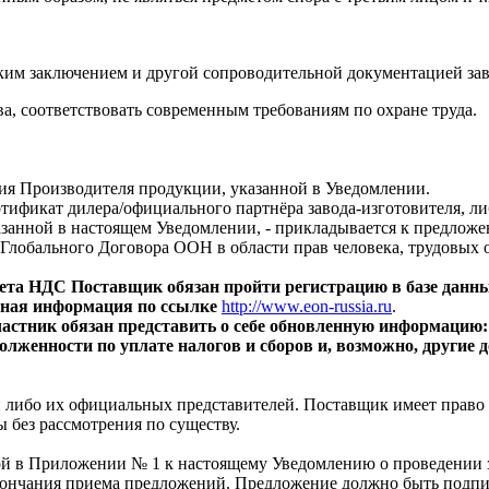
ким заключением и другой сопроводительной документацией зав
ва, соответствовать современным требованиям по охране труда.
ния Производителя продукции, указанной в Уведомлении.
ртификат дилера/официального партнёра завода-изготовителя, ли
азанной в настоящем Уведомлении, - прикладывается к предлож
Глобального Договора ООН в области прав человека, трудовых
 учета НДС Поставщик обязан пройти регистрацию в базе дан
бная информация по ссылке
http://www.eon-russia.ru
.
Участник обязан представить о себе обновленную информацию
долженности по уплате налогов и сборов и, возможно, други
либо их официальных представителей. Поставщик имеет право п
 без рассмотрения по существу.
й в Приложении № 1 к настоящему Уведомлению о проведении за
окончания приема предложений. Предложение должно быть подпи