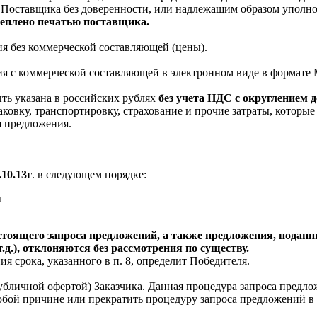
а Поставщика без доверенности, или надлежащим образом упол
еплено печатью поставщика.
я без коммерческой составляющей (цены).
я с коммерческой составляющей в электронном виде в формате 
ть указана в российских рублях
без учета НДС с округлением д
аковку, транспортировку, страхование и прочие затраты, которы
я предложения.
10.13г
. в следующем порядке:
u
стоящего запроса предложений, а также предложения, поданн
.д.), отклоняются без рассмотрения по существу.
ия срока, указанного в п. 8, определит Победителя.
убличной офертой) Заказчика. Данная процедура запроса предло
юбой причине или прекратить процедуру запроса предложений в 