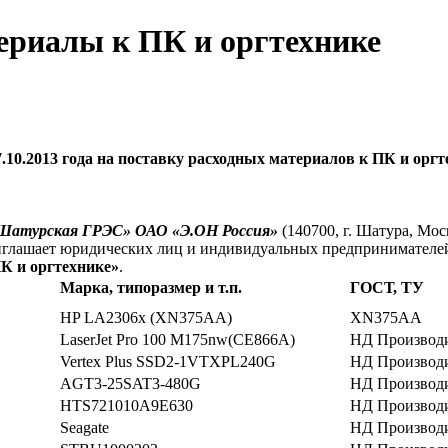
ериалы к ПК и оргтехнике
.10.2013 года на поставку
расходных материалов к ПК и оргт
Шатурская ГРЭС» ОАО «Э.ОН Россия»
(140700, г. Шатура, Мос
иглашает юридических лиц и индивидуальных предпринимателей
К и оргтехнике»
.
Марка, типоразмер и т.п.
ГОСТ, ТУ
HP LA2306x (XN375AA)
XN375AA
LaserJet Pro 100 M175nw(CE866A)
НД Производ
Vertex Plus SSD2-1VTXPL240G
НД Производ
AGT3-25SAT3-480G
НД Производ
HTS721010A9E630
НД Производ
Seagate
НД Производ