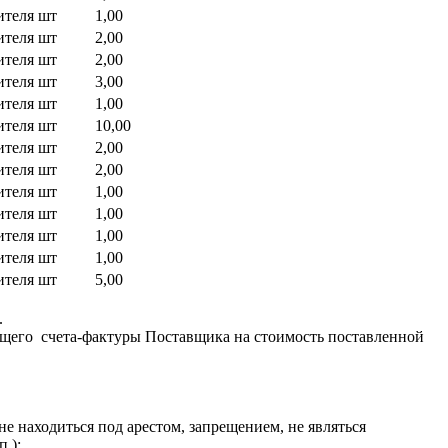
ителя
шт
1,00
ителя
шт
2,00
ителя
шт
2,00
ителя
шт
3,00
ителя
шт
1,00
ителя
шт
10,00
ителя
шт
2,00
ителя
шт
2,00
ителя
шт
1,00
ителя
шт
1,00
ителя
шт
1,00
ителя
шт
1,00
ителя
шт
5,00
.
ющего
счета-фактуры Поставщика на стоимость поставленной
не находиться под арестом, запрещением, не являться
.);