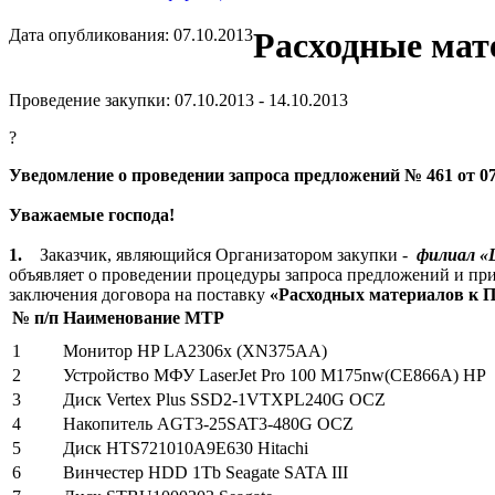
Дата опубликования: 07.10.2013
Расходные мат
Проведение закупки: 07.10.2013 - 14.10.2013
?
Уведомление о проведении запроса предложений № 461 от 07
Уважаемые господа!
1.
Заказчик, являющийся Организатором закупки -
филиал «
объявляет о проведении процедуры запроса предложений и пр
заключения договора на поставку
«Расходных материалов к П
№ п/п
Наименование МТР
1
Монитор HP LA2306x (XN375AA)
2
Устройство
МФУ
LaserJet Pro 100 M175nw(CE866A) HP
3
Диск
Vertex Plus SSD2-1VTXPL240G OCZ
4
Накопитель AGT3-25SAT3-480G OCZ
5
Диск HTS721010A9E630 Hitachi
6
Винчестер
HDD 1Tb Seagate SATA III