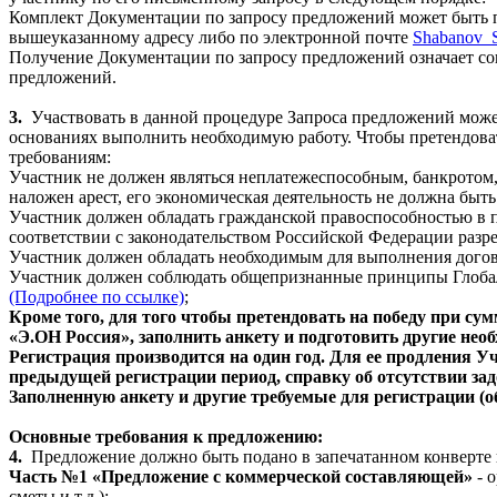
Комплект Документации по запросу предложений может быть п
вышеуказанному адресу либо по электронной почте
Shabanov
_
Получение Документации по запросу предложений означает сог
предложений.
3.
Участвовать в данной процедуре Запроса предложений може
основаниях выполнить необходимую работу. Чтобы претендова
требованиям:
Участник не должен являться неплатежеспособным, банкротом,
наложен арест, его экономическая деятельность не должна быт
Участник должен обладать гражданской правоспособностью в п
соответствии с законодательством Российской Федерации разр
Участник должен обладать необходимым для выполнения дого
Участник должен соблюдать общепризнанные принципы Глобал
(Подробнее по ссылке)
;
Кроме того, для того чтобы претендовать на победу при с
«Э.ОН Россия», заполнить анкету и подготовить другие не
Регистрация производится на один год. Для ее продления 
предыдущей регистрации период, справку об отсутствии за
Заполненную анкету и другие требуемые для регистрации (
Основные требования к предложению:
4.
Предложение должно быть подано в запечатанном конверте 
Часть №1 «Предложение с коммерческой составляющей»
- 
сметы и т.д.);