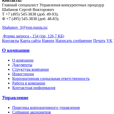
Контакты:
Главный специалист Управления конкурентных процедур
Шабанов Сергей Викторович
Т +7 (495)
545-3838
(доб. 49-93);
Ф +7
(495)
545-3838
(
доб
. 48-83)
;
Shabanov
_
S
@
eon
-
russia
.
ru
;
Форма запроса - 154
(zip, 126,7 КБ)
Контакты
Карта сайта
Наверх
Написать сообщение
Печать
VK
О компании
О компании
Документы
Структура компании
Инвестиции
Корпоративная социальная ответственность
Работа в компании
Контактная информация
Управление
Практика корпоративного управления
Собрание акционеров