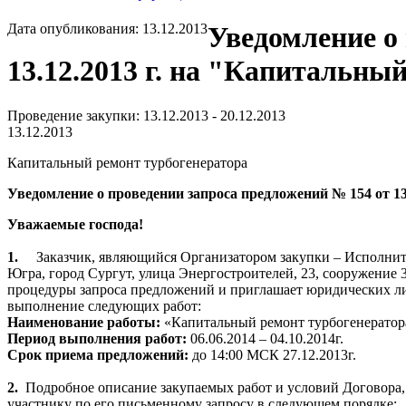
Дата опубликования: 13.12.2013
Уведомление о
13.12.2013 г. на "Капитальны
Проведение закупки: 13.12.2013 - 20.12.2013
13.12.2013
Капитальный ремонт турбогенератора
Уведомление о проведении з
апроса предложений № 154 от 13
Уважаемые господа!
1.
Заказчик, являющийся Организатором закупки –
Исполнит
Югра, город Сургут, улица Энергостроителей, 23, сооружение 3
процедуры запроса предложений и приглашает юридических ли
выполнение следующих работ:
Наименование работы:
«К
апитальный ремонт турбогенератор
Период выполнения работ:
06.06
.2014 – 04.10.2014г.
Срок приема предложений:
до 14:00 МСК 27.12.2013г.
2.
Подробное описание закупаемых работ и условий Договора,
участнику по его письменному запросу в следующем порядке: