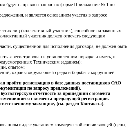
иком будет направлен запрос по форме Приложение № 1 по
едложения, и является основанием участия в запросе
 этих лиц (коллективный участник), способное на законных
 коллективный участник должен отвечать следующим
части, существенной для исполнения договора, не должен быть
ть зарегистрирован в установленном порядке и иметь, в
предусмотренных Техническим заданием);
ции, опытом;
шений, охраны окружающей
среды и борьбы с коррупцией
бязан пройти регистрацию в базе данных поставщиков ОАО
окументации по запросу предложений).
: бухгалтерскую отчетность за прошедший с момента
, изменившиеся с момента предыдущей регистрации.
тветственному закупщику (см. раздел Контакты).
рованном виде с указанием коммерческой составляющей (цены,