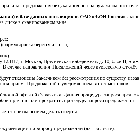
 оригинал предложения без указания цен на бумажном носителе
мации) в базе данных поставщиков ОАО «Э.ОН Россия»
- коп
на диске в сканированном виде.
рес;
(формулировка берется из п. 1);
щик).
су
123317, г. Москва, Пресненская набережная, д. 10, блок B, этаж
. В случае направления
Предложений через курьерскую службу 
удут отклонены Заказчиком без рассмотрения по существу, неза
ания приема Предложений с уведомлением всех участников.
убличной офертой) Заказчика. Данная процедура запроса предло
юбой причине или прекратить процедуру запроса предложений в 
ляется приглашением делать оферты.
окументации по запросу предложений (на 1-м листе);