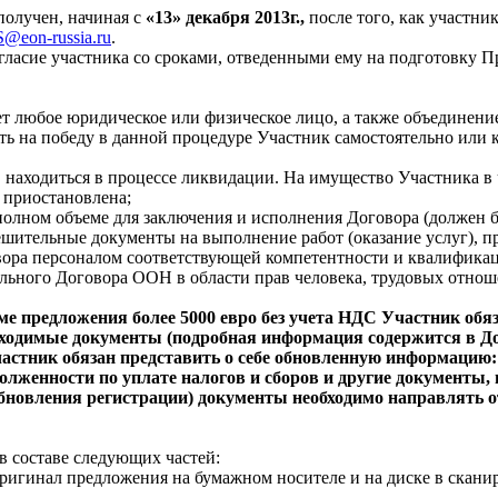
олучен, начиная с
«13» декабря
2013г.,
после того, как участн
S
@
eon
-
russia
.
ru
.
ласие участника со сроками, отведенными ему на подготовку Пр
т любое юридическое или физическое лицо, а также объединение
ть на победу в данной процедуре Участник самостоятельно или
 находиться в процессе ликвидации. На имущество Участника в 
ь приостановлена;
олном объеме для заключения и исполнения Договора (должен бы
ешительные документы на выполнение работ (оказание услуг), 
вора персоналом соответствующей компетентности и квалифика
ьного Договора ООН в области прав человека, трудовых отно
умме предложения более 5000 евро без учета НДС Участник о
обходимые документы (подробная информация содержится в Д
Участник обязан представить о себе обновленную информацию
долженности по уплате налогов и сборов и другие документы
обновления регистрации) документы необходимо направлять о
в составе следующих частей:
оригинал предложения на бумажном носителе и на диске в скани