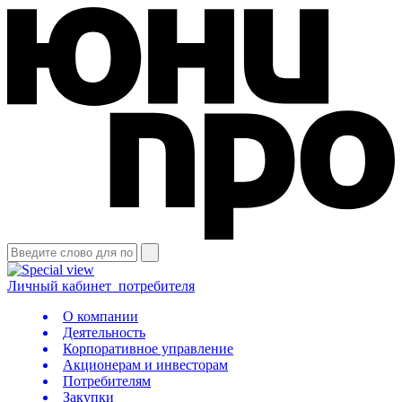
Личный кабинет
потребителя
О компании
Деятельность
Корпоративное управление
Акционерам и инвесторам
Потребителям
Закупки