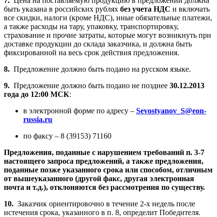
7.
Цена на поставляемую продукцию в предложении должна
быть указана в российских рублях
без учета НДС
и включать
все скидки, налоги (кроме НДС), иные обязательные платежи,
а также расходы на тару, упаковку, транспортировку,
страхование и прочие затраты, которые могут возникнуть при
доставке продукции до склада заказчика, и должна быть
фиксированной на весь срок действия предложения.
8.
Предложение должно быть подано на русском языке.
9.
Предложение должно быть подано не позднее
30.12.2013
года до 12:00 МСК
:
в электронной форме по адресу –
Sevostyanov_S@eon-
russia.ru
по факсу – 8 (39153) 71160
Предложения, поданные с нарушением требований п. 3-7
настоящего запроса предложений, а также предложения,
поданные позже указанного срока или способом, отличным
от вышеуказанного (другой факс, другая электронная
почта и т.д.), отклоняются без рассмотрения по существу.
10.
Заказчик ориентировочно в течение 2-х недель после
истечения срока, указанного в п. 8, определит Победителя.