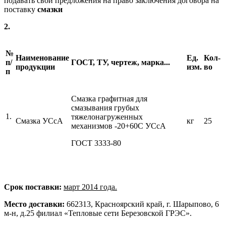
подавать свои предложения на право заключения договора на
поставку
смазки
2.
№
Наименование
Ед.
Кол-
п/
ГОСТ
,
ТУ
,
чертеж
,
марка...
продукции
изм.
во
п
Смазка графитная для
смазывания грубых
1.
тяжелонагруженных
Смазка УСсА
кг
25
механизмов -20+60С УСсА
ГОСТ 3333-80
Срок поставки:
март 2014 года.
Место доставки:
662313, Красноярский край, г. Шарыпово, 6
м-н, д.25 филиал «Тепловые сети Березовской ГРЭС».