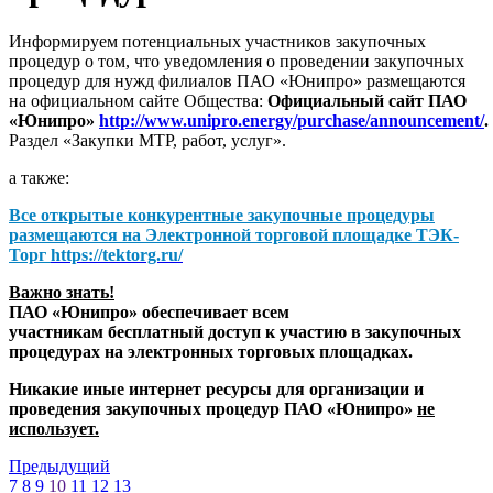
Информируем потенциальных участников закупочных
процедур о том, что уведомления о проведении закупочных
процедур для нужд филиалов ПАО «Юнипро» размещаются
на официальном сайте Общества:
Официальный сайт ПАО
«Юнипро»
http://www.unipro.energy/purchase/announcement/
.
Раздел «Закупки МТР, работ, услуг».
а также:
Все открытые конкурентные закупочные процедуры
размещаются на
Электронной торговой площадке ТЭК-
Торг
https://tektorg.ru/
Важно знать!
ПАО «Юнипро» обеспечивает всем
участникам бесплатный доступ к участию в закупочных
процедурах на электронных торговых площадках.
Никакие иные интернет ресурсы для организации и
проведения закупочных процедур ПАО «Юнипро»
не
использует.
Предыдущий
7
8
9
10
11
12
13