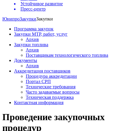
Устойчивое развитие
Пресс-центр
Юнипро
Закупки
Закупки
Программа закупок
Закупки МТР, работ, услуг
Архив
Закупки топлива
Архив
Поставщикам технологического топлива
Документы
Архив
Аккредитация поставщиков
Процедура аккредитации
Портал СРП
Технические требования
Часто задаваемые вопросы
Техническая поддержка
Контактная информация
Проведение закупочных
процедур