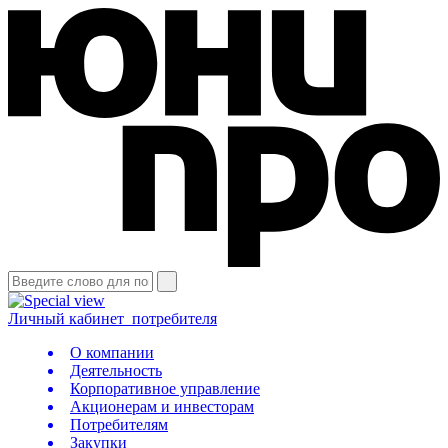
Личный кабинет
потребителя
О компании
Деятельность
Корпоративное управление
Акционерам и инвесторам
Потребителям
Закупки