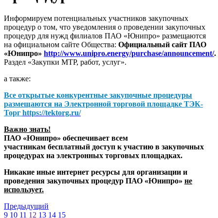
Информируем потенциальных участников закупочных
процедур о том, что уведомления о проведении закупочных
процедур для нужд филиалов ПАО «Юнипро» размещаются
на официальном сайте Общества:
Официальный сайт ПАО
«Юнипро»
http://www.unipro.energy/purchase/announcement/
.
Раздел «Закупки МТР, работ, услуг».
а также:
Все открытые конкурентные закупочные процедуры
размещаются на
Электронной торговой площадке ТЭК-
Торг
https://tektorg.ru/
Важно знать!
ПАО «Юнипро» обеспечивает всем
участникам бесплатный доступ к участию в закупочных
процедурах на электронных торговых площадках.
Никакие иные интернет ресурсы для организации и
проведения закупочных процедур ПАО «Юнипро»
не
использует.
Предыдущий
9
10
11
12
13
14
15