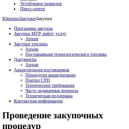
Устойчивое развитие
Пресс-центр
Юнипро
Закупки
Закупки
Программа закупок
Закупки МТР, работ, услуг
Архив
Закупки топлива
Архив
Поставщикам технологического топлива
Документы
Архив
Аккредитация поставщиков
Процедура аккредитации
Портал СРП
Технические требования
Часто задаваемые вопросы
Техническая поддержка
Контактная информация
Проведение закупочных
процедур