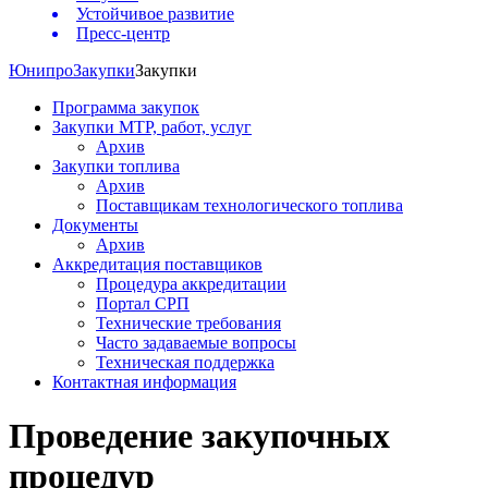
Устойчивое развитие
Пресс-центр
Юнипро
Закупки
Закупки
Программа закупок
Закупки МТР, работ, услуг
Архив
Закупки топлива
Архив
Поставщикам технологического топлива
Документы
Архив
Аккредитация поставщиков
Процедура аккредитации
Портал СРП
Технические требования
Часто задаваемые вопросы
Техническая поддержка
Контактная информация
Проведение закупочных
процедур