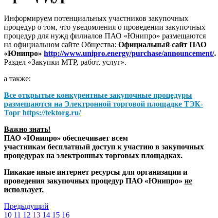
Информируем потенциальных участников закупочных
процедур о том, что уведомления о проведении закупочных
процедур для нужд филиалов ПАО «Юнипро» размещаются
на официальном сайте Общества:
Официальный сайт ПАО
«Юнипро»
http://www.unipro.energy/purchase/announcement/
.
Раздел «Закупки МТР, работ, услуг».
а также:
Все открытые конкурентные закупочные процедуры
размещаются на
Электронной торговой площадке ТЭК-
Торг
https://tektorg.ru/
Важно знать!
ПАО «Юнипро» обеспечивает всем
участникам бесплатный доступ к участию в закупочных
процедурах на электронных торговых площадках.
Никакие иные интернет ресурсы для организации и
проведения закупочных процедур ПАО «Юнипро»
не
использует.
Предыдущий
10
11
12
13
14
15
16