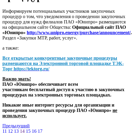
Информируем потенциальных участников закупочных
процедур о том, что уведомления о проведении закупочных
процедур для нужд филиалов ПАО «Юнипро» размещаются
на официальном сайте Общества:
Официальный сайт ПАО
«Юнипро»
http://www.unipro.energy/purchase/announcement/
.
Раздел «Закупки МТР, работ, услуг».
а также:
Все открытые конкурентные закупочные процедуры
размещаются на
Электронной торговой площадке ТЭК-
Торг
https://tektorg.ru/
Важно знать!
ПАО «Юнипро» обеспечивает всем
участникам бесплатный доступ к участию в закупочных
процедурах на электронных торговых площадках.
Никакие иные интернет ресурсы для организации и
проведения закупочных процедур ПАО «Юнипро»
не
использует.
Предыдущий
11
12
13
14
15
16
17