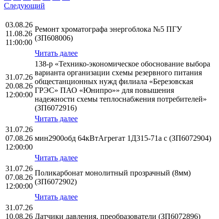
Следующий
03.08.26
Ремонт хроматографа энергоблока №5 ПГУ
11.08.26
(ЗП608006)
11:00:00
Читать далее
138-р «Технико-экономическое обоснование выбора
варианта организации схемы резервного питания
31.07.26
общестанционных нужд филиала «Березовская
20.08.26
ГРЭС» ПАО «Юнипро»» для повышения
12:00:00
надежности схемы теплоснабжения потребителей»
(ЗП6072916)
Читать далее
31.07.26
07.08.26
мин2900обд 64кВтАгрегат 1Д315-71а с (ЗП6072904)
12:00:00
Читать далее
31.07.26
Поликарбонат монолитный прозрачный (8мм)
07.08.26
(ЗП6072902)
12:00:00
Читать далее
31.07.26
10.08.26
Датчики давления, преобразователи (ЗП6072896)