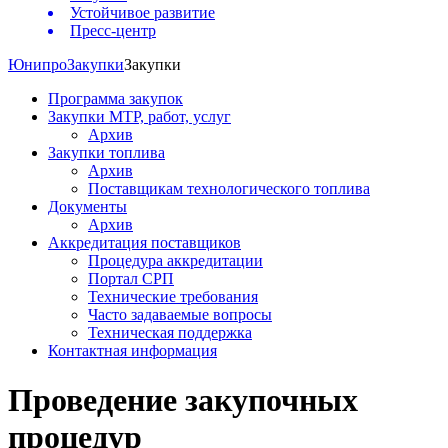
Устойчивое развитие
Пресс-центр
Юнипро
Закупки
Закупки
Программа закупок
Закупки МТР, работ, услуг
Архив
Закупки топлива
Архив
Поставщикам технологического топлива
Документы
Архив
Аккредитация поставщиков
Процедура аккредитации
Портал СРП
Технические требования
Часто задаваемые вопросы
Техническая поддержка
Контактная информация
Проведение закупочных
процедур