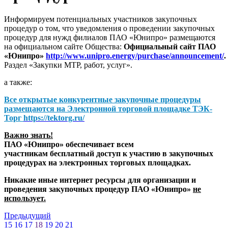
Информируем потенциальных участников закупочных
процедур о том, что уведомления о проведении закупочных
процедур для нужд филиалов ПАО «Юнипро» размещаются
на официальном сайте Общества:
Официальный сайт ПАО
«Юнипро»
http://www.unipro.energy/purchase/announcement/
.
Раздел «Закупки МТР, работ, услуг».
а также:
Все открытые конкурентные закупочные процедуры
размещаются на
Электронной торговой площадке ТЭК-
Торг
https://tektorg.ru/
Важно знать!
ПАО «Юнипро» обеспечивает всем
участникам бесплатный доступ к участию в закупочных
процедурах на электронных торговых площадках.
Никакие иные интернет ресурсы для организации и
проведения закупочных процедур ПАО «Юнипро»
не
использует.
Предыдущий
15
16
17
18
19
20
21