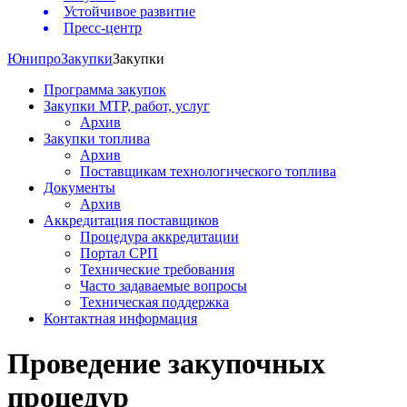
Устойчивое развитие
Пресс-центр
Юнипро
Закупки
Закупки
Программа закупок
Закупки МТР, работ, услуг
Архив
Закупки топлива
Архив
Поставщикам технологического топлива
Документы
Архив
Аккредитация поставщиков
Процедура аккредитации
Портал СРП
Технические требования
Часто задаваемые вопросы
Техническая поддержка
Контактная информация
Проведение закупочных
процедур