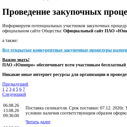
Проведение закупочных проц
Информируем потенциальных участников закупочных процедур
официальном сайте Общества:
Официальный сайт ПАО «Юн
а также:
Все открытые конкурентные закупочные процедуры разме
Важно знать!
ПАО «Юнипро» обеспечивает всем участникам бесплатный д
Никакие иные интернет ресурсы для организации и прове
Предыдущий
1
2
3
4
5
6
7
Следующий
06.08.26
Поставка силикагеля. Срок поставки: 07.12. 2026г
13.08.26
условии наличия соответствующим образом оформл
09:36:00
Читать далее