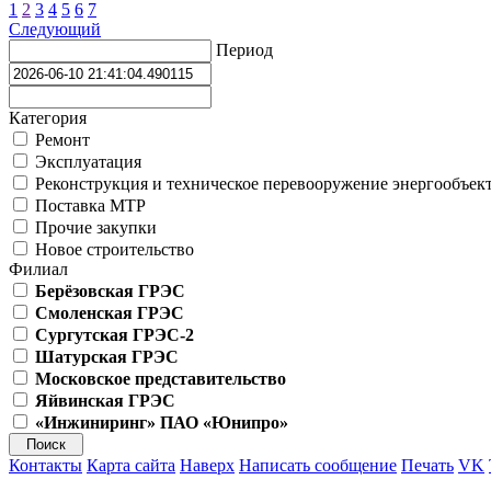
1
2
3
4
5
6
7
Следующий
Период
Категория
Ремонт
Эксплуатация
Реконструкция и техническое перевооружение энергообъек
Поставка МТР
Прочие закупки
Новое строительство
Филиал
Берёзовская ГРЭС
Смоленская ГРЭС
Сургутская ГРЭС-2
Шатурская ГРЭС
Московское представительство
Яйвинская ГРЭС
«Инжиниринг» ПАО «Юнипро»
Контакты
Карта сайта
Наверх
Написать сообщение
Печать
VK