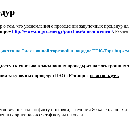
едур
 о том, что уведомления о проведении закупочных процедур 
ипро»
http://www.unipro.energy/purchase/announcement/
.
Раздел
щаются на
Электронной торговой площадке ТЭК-Торг
https:/
оступ к участию в закупочных процедурах на электронных 
дения закупочных процедур ПАО «Юнипро»
не использует.
. Условия оплаты: по факту поставки, в течении 80 календарных
енных оригиналов счет-фактуры и товарн