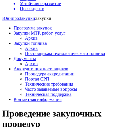
Устойчивое развитие
Пресс-центр
Юнипро
Закупки
Закупки
Программа закупок
Закупки МТР, работ, услуг
Архив
Закупки топлива
Архив
Поставщикам технологического топлива
Документы
Архив
Аккредитация поставщиков
Процедура аккредитации
Портал СРП
Технические требования
Часто задаваемые вопросы
Техническая поддержка
Контактная информация
Проведение закупочных
процедур