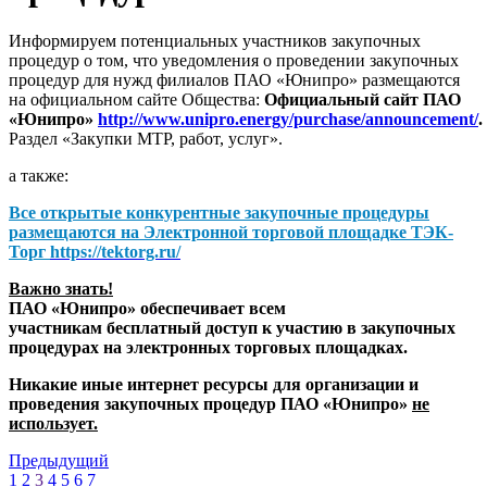
Информируем потенциальных участников закупочных
процедур о том, что уведомления о проведении закупочных
процедур для нужд филиалов ПАО «Юнипро» размещаются
на официальном сайте Общества:
Официальный сайт ПАО
«Юнипро»
http://www.unipro.energy/purchase/announcement/
.
Раздел «Закупки МТР, работ, услуг».
а также:
Все открытые конкурентные закупочные процедуры
размещаются на
Электронной торговой площадке ТЭК-
Торг
https://tektorg.ru/
Важно знать!
ПАО «Юнипро» обеспечивает всем
участникам бесплатный доступ к участию в закупочных
процедурах на электронных торговых площадках.
Никакие иные интернет ресурсы для организации и
проведения закупочных процедур ПАО «Юнипро»
не
использует.
Предыдущий
1
2
3
4
5
6
7