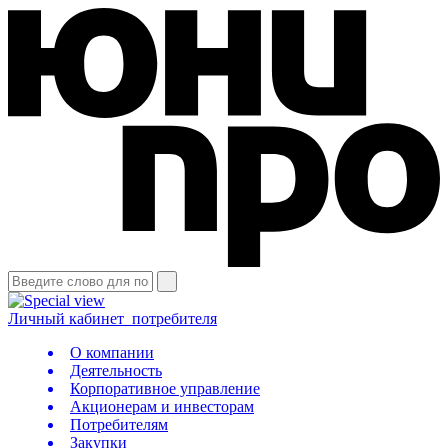
Личный кабинет
потребителя
О компании
Деятельность
Корпоративное управление
Акционерам и инвесторам
Потребителям
Закупки