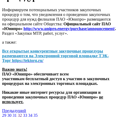
Информируем потенциальных участников закупочных
процедур о том, что уведомления о проведении закупочных
процедур для нужд филиалов ПАО «Юнипро» размещаются
на официальном сайте Общества:
Официальный сайт ПАО
«Юнипро»
http://www.unipro.energy/purchase/announcement/
.
Раздел «Закупки МТР, работ, услуг».
а также:
Все открытые конкурентные закупочные процедуры
размещаются на
Электронной торговой площадке ТЭК-
Торг
https://tektorg.ru/
Важно знать!
ПАО «Юнипро» обеспечивает всем
участникам бесплатный доступ к участию в закупочных
процедурах на электронных торговых площадках.
Никакие иные интернет ресурсы для организации и
проведения закупочных процедур ПАО «Юнипро»
не
использует.
Предыдущий
29
30
31
32
33
34
35