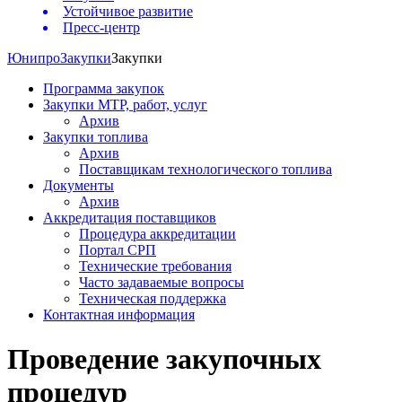
Устойчивое развитие
Пресс-центр
Юнипро
Закупки
Закупки
Программа закупок
Закупки МТР, работ, услуг
Архив
Закупки топлива
Архив
Поставщикам технологического топлива
Документы
Архив
Аккредитация поставщиков
Процедура аккредитации
Портал СРП
Технические требования
Часто задаваемые вопросы
Техническая поддержка
Контактная информация
Проведение закупочных
процедур