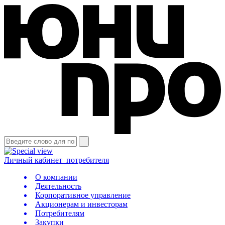
Личный кабинет
потребителя
О компании
Деятельность
Корпоративное управление
Акционерам и инвесторам
Потребителям
Закупки