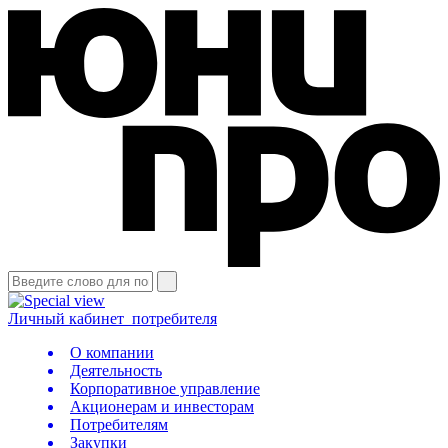
Личный кабинет
потребителя
О компании
Деятельность
Корпоративное управление
Акционерам и инвесторам
Потребителям
Закупки