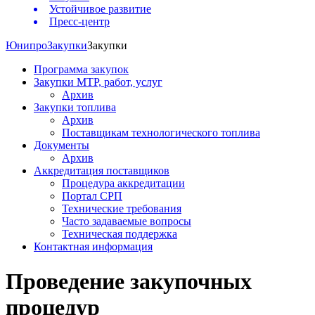
Устойчивое развитие
Пресс-центр
Юнипро
Закупки
Закупки
Программа закупок
Закупки МТР, работ, услуг
Архив
Закупки топлива
Архив
Поставщикам технологического топлива
Документы
Архив
Аккредитация поставщиков
Процедура аккредитации
Портал СРП
Технические требования
Часто задаваемые вопросы
Техническая поддержка
Контактная информация
Проведение закупочных
процедур