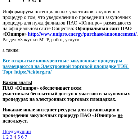
Информируем потенциальных участников закупочных
процедур о том, что уведомления о проведении закупочных
процедур для нужд филиалов ПАО «Юнипро» размещаются
на официальном сайте Общества:
Официальный сайт ПАО
«Юнипро»
http://www.unipro.energy/purchase/announcement/
.
Раздел «Закупки МТР, работ, услуг».
а также:
Все открытые конкурентные закупочные процедуры
размещаются на
Электронной торговой площадке ТЭК-
Торг
https://tektorg.ru/
Важно знать!
ПАО «Юнипро» обеспечивает всем
участникам бесплатный доступ к участию в закупочных
процедурах на электронных торговых площадках.
Никакие иные интернет ресурсы для организации и
проведения закупочных процедур ПАО «Юнипро»
не
использует.
Предыдущий
1
2
3
4
5
6
7