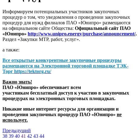
Информируем потенциальных участников закупочных
процедур о том, что уведомления о проведении закупочных
процедур для нужд филиалов ПАО «Юнипро» размещаются
на официальном сайте Общества:
Официальный сайт ПАО
«Юнипро»
http://www.unipro.energy/purchase/announcement/
.
Раздел «Закупки МТР, работ, услуг».
а также:
Все открытые конкурентные закупочные процедуры
размещаются на
Электронной торговой площадке ТЭК-
Торг
https://tektorg.ru/
Важно знать!
ПАО «Юнипро» обеспечивает всем
участникам бесплатный доступ к участию в закупочных
процедурах на электронных торговых площадках.
Никакие иные интернет ресурсы для организации и
проведения закупочных процедур ПАО «Юнипро»
не
использует.
Предыдущий
38
39
40
41
42
43
44