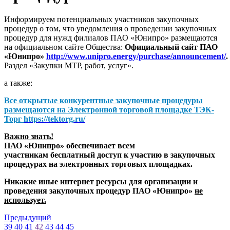
Информируем потенциальных участников закупочных
процедур о том, что уведомления о проведении закупочных
процедур для нужд филиалов ПАО «Юнипро» размещаются
на официальном сайте Общества:
Официальный сайт ПАО
«Юнипро»
http://www.unipro.energy/purchase/announcement/
.
Раздел «Закупки МТР, работ, услуг».
а также:
Все открытые конкурентные закупочные процедуры
размещаются на
Электронной торговой площадке ТЭК-
Торг
https://tektorg.ru/
Важно знать!
ПАО «Юнипро» обеспечивает всем
участникам бесплатный доступ к участию в закупочных
процедурах на электронных торговых площадках.
Никакие иные интернет ресурсы для организации и
проведения закупочных процедур ПАО «Юнипро»
не
использует.
Предыдущий
39
40
41
42
43
44
45