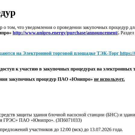
едур
 о том, что уведомления о проведении закупочных процедур 
ипро»
http://www.unipro.energy/purchase/announcement/
.
Раздел
щаются на
Электронной торговой площадке ТЭК-Торг
https:/
оступ к участию в закупочных процедурах на электронных 
дения закупочных процедур ПАО «Юнипро»
не использует.
редств защиты здания блочной насосной станции (БНС) и здани
ая ГРЭС» ПАО «Юнипро». (ЗП6071033)
предложений участников до 12:00 (мск) до 13.07.2026 года.