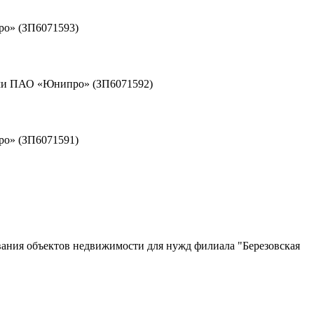
ро» (ЗП6071593)
иями ПАО «Юнипро» (ЗП6071592)
ро» (ЗП6071591)
вания объектов недвижимости для нужд филиала "Березовская