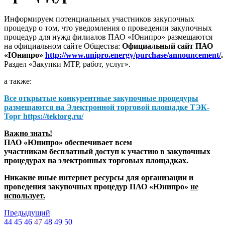
Информируем потенциальных участников закупочных
процедур о том, что уведомления о проведении закупочных
процедур для нужд филиалов ПАО «Юнипро» размещаются
на официальном сайте Общества:
Официальный сайт ПАО
«Юнипро»
http://www.unipro.energy/purchase/announcement/
.
Раздел «Закупки МТР, работ, услуг».
а также:
Все открытые конкурентные закупочные процедуры
размещаются на
Электронной торговой площадке ТЭК-
Торг
https://tektorg.ru/
Важно знать!
ПАО «Юнипро» обеспечивает всем
участникам бесплатный доступ к участию в закупочных
процедурах на электронных торговых площадках.
Никакие иные интернет ресурсы для организации и
проведения закупочных процедур ПАО «Юнипро»
не
использует.
Предыдущий
44
45
46
47
48
49
50