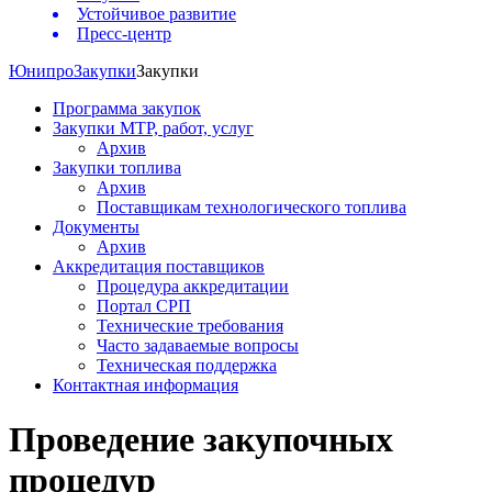
Устойчивое развитие
Пресс-центр
Юнипро
Закупки
Закупки
Программа закупок
Закупки МТР, работ, услуг
Архив
Закупки топлива
Архив
Поставщикам технологического топлива
Документы
Архив
Аккредитация поставщиков
Процедура аккредитации
Портал СРП
Технические требования
Часто задаваемые вопросы
Техническая поддержка
Контактная информация
Проведение закупочных
процедур