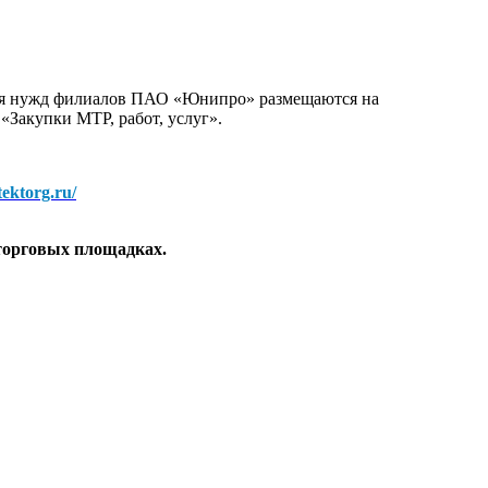
для нужд филиалов ПАО «Юнипро» размещаются на
 «Закупки МТР, работ, услуг».
/tektorg.ru/
торговых площадках.