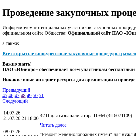
Проведение закупочных проц
Информируем потенциальных участников закупочных процедур
официальном сайте Общества:
Официальный сайт ПАО «Юн
а также:
Все открытые конкурентные закупочные процедуры разме
Важно знать!
ПАО «Юнипро» обеспечивает всем участникам бесплатный д
Никакие иные интернет ресурсы для организации и прове
Предыдущий
45
46
47
48
49
50
51
Следующий
14.07.26
ЗИП для газоанализатора ПЭМ (ЗП6071109)
21.07.26 21:18:00
Читать далее
08.07.26
"Ремонт железнодорожных путей" для нужд 