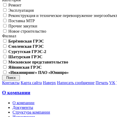
Ремонт
Эксплуатация
Реконструкция и техническое перевооружение энергообъек
Поставка МТР
Прочие закупки
Новое строительство
Филиал
Берёзовская ГРЭС
Смоленская ГРЭС
Сургутская ГРЭС-2
Шатурская ГРЭС
Московское представительство
Яйвинская ГРЭС
«Инжиниринг» ПАО «Юнипро»
Контакты
Карта сайта
Наверх
Написать сообщение
Печать
VK
О компании
О компании
Документы
Структура компании
Инвестиции