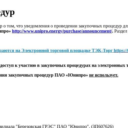
едур
 о том, что уведомления о проведении закупочных процедур 
ипро»
http://www.unipro.energy/purchase/announcement/
.
Раздел
щаются на
Электронной торговой площадке ТЭК-Торг
https:/
оступ к участию в закупочных процедурах на электронных 
дения закупочных процедур ПАО «Юнипро»
не использует.
филиала "Березовская ГРЭС" ПАО "Юнипро". (ЗП607626)