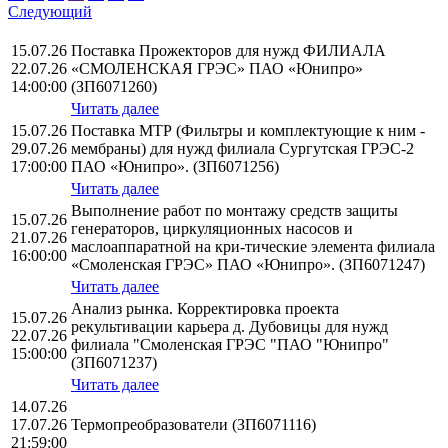
Следующий
15.07.26
Поставка Прожекторов для нужд ФИЛИАЛА
22.07.26
«СМОЛЕНСКАЯ ГРЭС» ПАО «Юнипро»
14:00:00
(ЗП6071260)
Читать далее
15.07.26
Поставка МТР (Фильтры и комплектующие к ним -
29.07.26
мембраны) для нужд филиала Сургутская ГРЭС-2
17:00:00
ПАО «Юнипро». (ЗП6071256)
Читать далее
Выполнение работ по монтажу средств защиты
15.07.26
генераторов, циркуляционных насосов и
21.07.26
маслоаппаратной на кри-тические элемента филиала
16:00:00
«Смоленская ГРЭС» ПАО «Юнипро». (ЗП6071247)
Читать далее
Анализ рынка. Корректировка проекта
15.07.26
рекультивации карьера д. Дубовицы для нужд
22.07.26
филиала "Смоленская ГРЭС "ПАО "Юнипро"
15:00:00
(ЗП6071237)
Читать далее
14.07.26
17.07.26
Термопреобразователи (ЗП6071116)
21:59:00