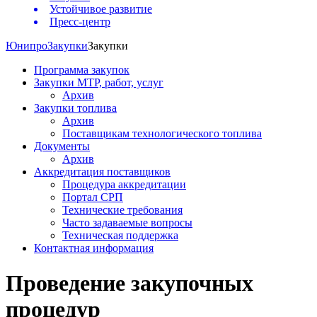
Устойчивое развитие
Пресс-центр
Юнипро
Закупки
Закупки
Программа закупок
Закупки МТР, работ, услуг
Архив
Закупки топлива
Архив
Поставщикам технологического топлива
Документы
Архив
Аккредитация поставщиков
Процедура аккредитации
Портал СРП
Технические требования
Часто задаваемые вопросы
Техническая поддержка
Контактная информация
Проведение закупочных
процедур