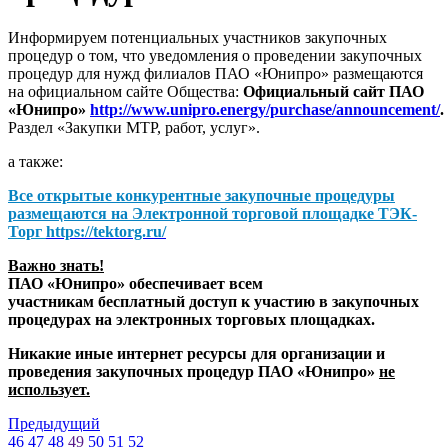
Информируем потенциальных участников закупочных
процедур о том, что уведомления о проведении закупочных
процедур для нужд филиалов ПАО «Юнипро» размещаются
на официальном сайте Общества:
Официальный сайт ПАО
«Юнипро»
http://www.unipro.energy/purchase/announcement/
.
Раздел «Закупки МТР, работ, услуг».
а также:
Все открытые конкурентные закупочные процедуры
размещаются на
Электронной торговой площадке ТЭК-
Торг
https://tektorg.ru/
Важно знать!
ПАО «Юнипро» обеспечивает всем
участникам бесплатный доступ к участию в закупочных
процедурах на электронных торговых площадках.
Никакие иные интернет ресурсы для организации и
проведения закупочных процедур ПАО «Юнипро»
не
использует.
Предыдущий
46
47
48
49
50
51
52