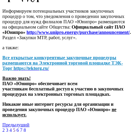
Информируем потенциальных участников закупочных
процедур о том, что уведомления о проведении закупочных
процедур для нужд филиалов ПАО «Юнипро» размещаются
на официальном сайте Общества:
Официальный сайт ПАО
«Юнипро»
http://www.unipro.energy/purchase/announcement/
.
Раздел «Закупки МТР, работ, услуг».
а также:
Все открытые конкурентные закупочные процедуры
размещаются на
Электронной торговой площадке ТЭК-
Торг
https://tektorg.ru/
Важно знать!
ПАО «Юнипро» обеспечивает всем
участникам бесплатный доступ к участию в закупочных
процедурах на электронных торговых площадках.
Никакие иные интернет ресурсы для организации и
проведения закупочных процедур ПАО «Юнипро»
не
использует.
Предыдущий
2
3
4
5
6
7
8