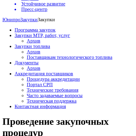
Устойчивое развитие
Пресс-центр
Юнипро
Закупки
Закупки
Программа закупок
Закупки МТР, работ, услуг
Архив
Закупки топлива
Архив
Поставщикам технологического топлива
Документы
Архив
Аккредитация поставщиков
Процедура аккредитации
Портал СРП
Технические требования
Часто задаваемые вопросы
Техническая поддержка
Контактная информация
Проведение закупочных
процедур