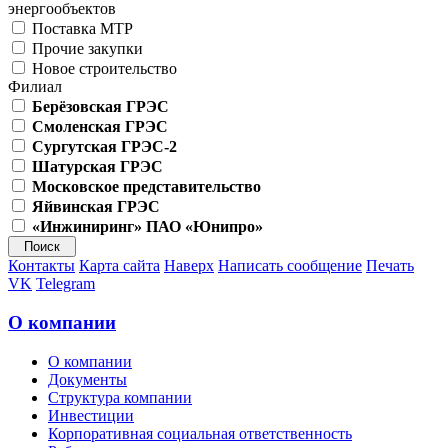
энергообъектов
Поставка МТР
Прочие закупки
Новое строительство
Филиал
Берёзовская ГРЭС
Смоленская ГРЭС
Сургутская ГРЭС-2
Шатурская ГРЭС
Московское представительство
Яйвинская ГРЭС
«Инжиниринг» ПАО «Юнипро»
Контакты
Карта сайта
Наверх
Написать сообщение
Печать
VK
Telegram
О компании
О компании
Документы
Структура компании
Инвестиции
Корпоративная социальная ответственность