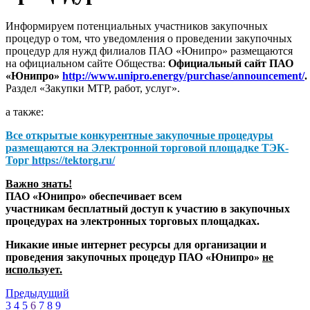
Информируем потенциальных участников закупочных
процедур о том, что уведомления о проведении закупочных
процедур для нужд филиалов ПАО «Юнипро» размещаются
на официальном сайте Общества:
Официальный сайт ПАО
«Юнипро»
http://www.unipro.energy/purchase/announcement/
.
Раздел «Закупки МТР, работ, услуг».
а также:
Все открытые конкурентные закупочные процедуры
размещаются на
Электронной торговой площадке ТЭК-
Торг
https://tektorg.ru/
Важно знать!
ПАО «Юнипро» обеспечивает всем
участникам бесплатный доступ к участию в закупочных
процедурах на электронных торговых площадках.
Никакие иные интернет ресурсы для организации и
проведения закупочных процедур ПАО «Юнипро»
не
использует.
Предыдущий
3
4
5
6
7
8
9