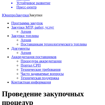
Устойчивое развитие
Пресс-центр
Юнипро
Закупки
Закупки
Программа закупок
Закупки МТР, работ, услуг
Архив
Закупки топлива
Архив
Поставщикам технологического топлива
Документы
Архив
Аккредитация поставщиков
Процедура аккредитации
Портал СРП
Технические требования
Часто задаваемые вопросы
Техническая поддержка
Контактная информация
Проведение закупочных
процедур