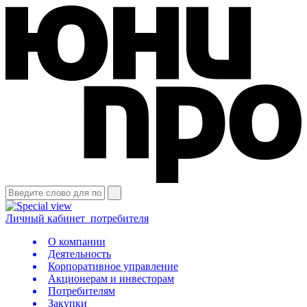
Личный кабинет
потребителя
О компании
Деятельность
Корпоративное управление
Акционерам и инвесторам
Потребителям
Закупки