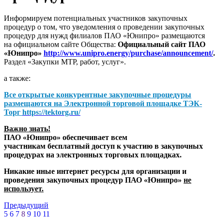
Информируем потенциальных участников закупочных
процедур о том, что уведомления о проведении закупочных
процедур для нужд филиалов ПАО «Юнипро» размещаются
на официальном сайте Общества:
Официальный сайт ПАО
«Юнипро»
http://www.unipro.energy/purchase/announcement/
.
Раздел «Закупки МТР, работ, услуг».
а также:
Все открытые конкурентные закупочные процедуры
размещаются на
Электронной торговой площадке ТЭК-
Торг
https://tektorg.ru/
Важно знать!
ПАО «Юнипро» обеспечивает всем
участникам бесплатный доступ к участию в закупочных
процедурах на электронных торговых площадках.
Никакие иные интернет ресурсы для организации и
проведения закупочных процедур ПАО «Юнипро»
не
использует.
Предыдущий
5
6
7
8
9
10
11