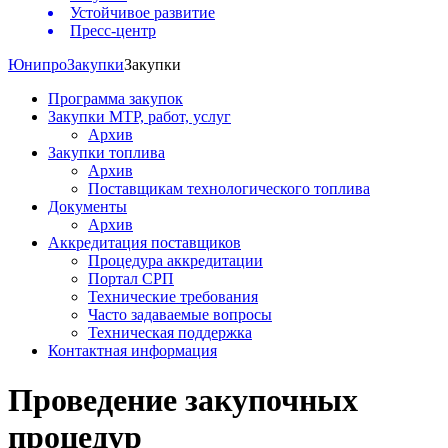
Устойчивое развитие
Пресс-центр
Юнипро
Закупки
Закупки
Программа закупок
Закупки МТР, работ, услуг
Архив
Закупки топлива
Архив
Поставщикам технологического топлива
Документы
Архив
Аккредитация поставщиков
Процедура аккредитации
Портал СРП
Технические требования
Часто задаваемые вопросы
Техническая поддержка
Контактная информация
Проведение закупочных
процедур