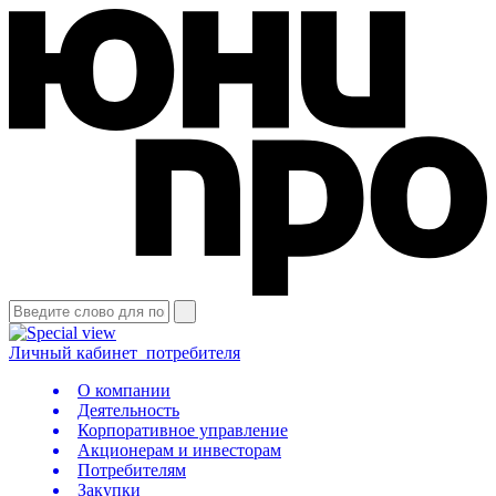
Личный кабинет
потребителя
О компании
Деятельность
Корпоративное управление
Акционерам и инвесторам
Потребителям
Закупки