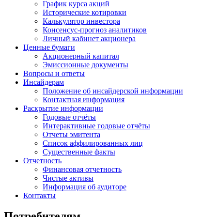
График курса акций
Исторические котировки
Калькулятор инвестора
Консенсус-прогноз аналитиков
Личный кабинет акционера
Ценные бумаги
Акционерный капитал
Эмиссионные документы
Вопросы и ответы
Инсайдерам
Положение об инсайдерской информации
Контактная информация
Раскрытие информации
Годовые отчёты
Интерактивные годовые отчёты
Отчеты эмитента
Список аффилированных лиц
Существенные факты
Отчетность
Финансовая отчетность
Чистые активы
Информация об аудиторе
Контакты
Потребителям