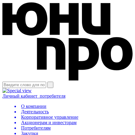
Личный кабинет
потребителя
О компании
Деятельность
Корпоративное управление
Акционерам и инвесторам
Потребителям
Закупки