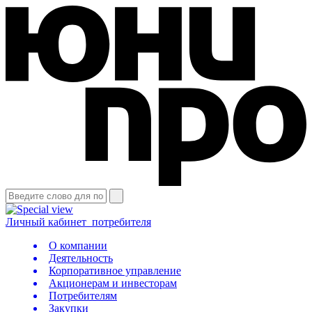
Личный кабинет
потребителя
О компании
Деятельность
Корпоративное управление
Акционерам и инвесторам
Потребителям
Закупки