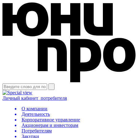
Личный кабинет
потребителя
О компании
Деятельность
Корпоративное управление
Акционерам и инвесторам
Потребителям
Закупки