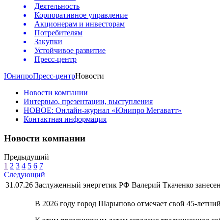
Деятельность
Корпоративное управление
Акционерам и инвесторам
Потребителям
Закупки
Устойчивое развитие
Пресс-центр
Юнипро
Пресс-центр
Новости
Новости компании
Интервью, презентации, выступления
НОВОЕ: Онлайн-журнал «Юнипро Мегаватт»
Контактная информация
Новости компании
Предыдущий
1
2
3
4
5
6
7
Следующий
31.07.26
Заслуженный энергетик РФ Валерий Ткаченко занесен
В 2026 году город Шарыпово отмечает свой 45-летни