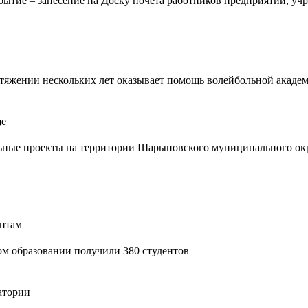
бытие – занесение на Доску почета работников предприятий, уч
жении нескольких лет оказывает помощь волейбольной академи
ще
е проекты на территории Шарыповского муниципального округа
нтам
ом образовании получили 380 студентов
атории