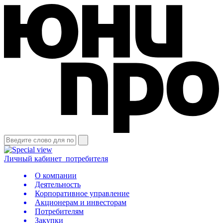
Личный кабинет
потребителя
О компании
Деятельность
Корпоративное управление
Акционерам и инвесторам
Потребителям
Закупки