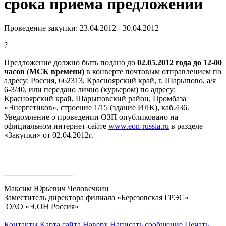
срока приема предложений
Проведение закупки: 23.04.2012 - 30.04.2012
?
Предложение должно быть подано до
02
.
05
.2012 года до 12-00
часов
(
МСК времени)
в конверте почтовым отправлением по
адресу: Россия, 662313, Красноярский край, г. Шарыпово, а/я
6-3/40, или передано лично (курьером) по адресу:
Красноярский край, Шарыповский район, Промбаза
«Энергетиков», строение 1/15 (здание ИЛК), каб.436.
Уведомление о проведении ОЗП опубликовано на
официальном интернет-сайте
www
.
eon
-
russia
.
ru
в разделе
«Закупки» от 02.04.2012г.
_________________
Максим Юрьевич Человечкин
Заместитель директора филиала «Березовская ГРЭС»
ОАО «Э.ОН Россия»
Контакты
Карта сайта
Наверх
Написать сообщение
Печать