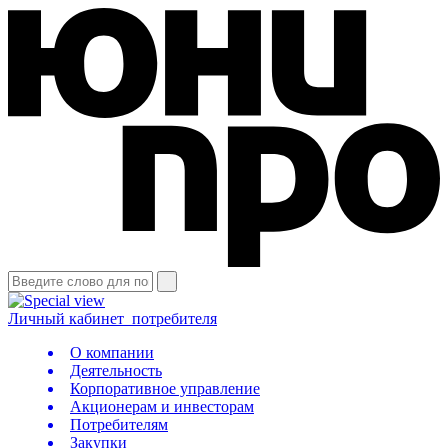
Личный кабинет
потребителя
О компании
Деятельность
Корпоративное управление
Акционерам и инвесторам
Потребителям
Закупки