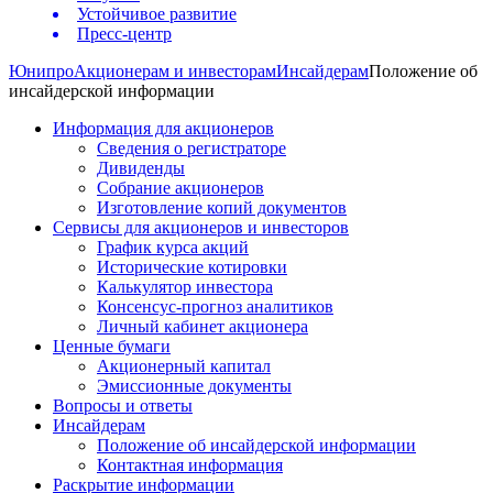
Устойчивое развитие
Пресс-центр
Юнипро
Акционерам и инвесторам
Инсайдерам
Положение об
инсайдерской информации
Информация для акционеров
Сведения о регистраторе
Дивиденды
Собрание акционеров
Изготовление копий документов
Сервисы для акционеров и инвесторов
График курса акций
Исторические котировки
Калькулятор инвестора
Консенсус-прогноз аналитиков
Личный кабинет акционера
Ценные бумаги
Акционерный капитал
Эмиссионные документы
Вопросы и ответы
Инсайдерам
Положение об инсайдерской информации
Контактная информация
Раскрытие информации