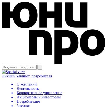
Личный кабинет
потребителя
О компании
Деятельность
Корпоративное управление
Акционерам и инвесторам
Потребителям
Закупки