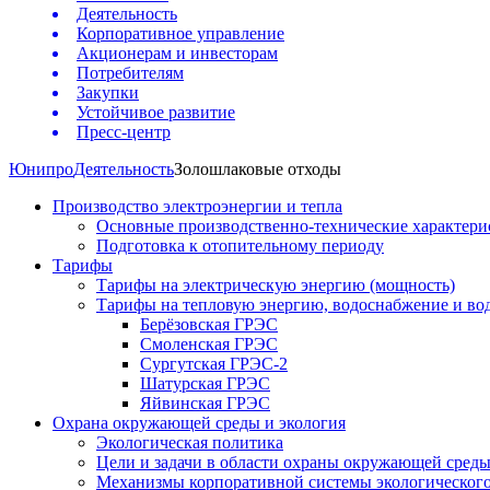
Деятельность
Корпоративное управление
Акционерам и инвесторам
Потребителям
Закупки
Устойчивое развитие
Пресс-центр
Юнипро
Деятельность
Золошлаковые отходы
Производство электроэнергии и тепла
Основные производственно-технические характери
Подготовка к отопительному периоду
Тарифы
Тарифы на электрическую энергию (мощность)
Тарифы на тепловую энергию, водоснабжение и во
Берёзовская ГРЭС
Смоленская ГРЭС
Сургутская ГРЭС-2
Шатурская ГРЭС
Яйвинская ГРЭС
Охрана окружающей среды и экология
Экологическая политика
Цели и задачи в области охраны окружающей сред
Механизмы корпоративной системы экологическог