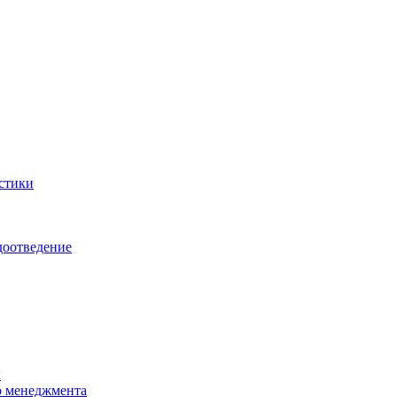
стики
доотведение
ы
о менеджмента