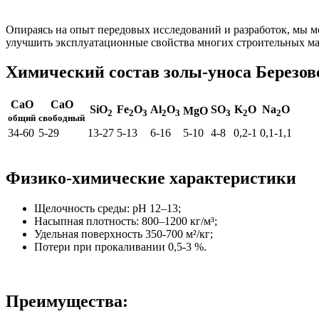
Опираясь на опыт передовых исследований и разработок, мы м
улучшить эксплуатационные свойства многих строительных ма
Химический состав золы-уноса Березо
CaO
CaO
SiO
Fe
O
Al
O
SO
K
O
Na
O
MgO
2
2
3
2
3
3
2
2
общий
свободный
34-60
5-29
13-27
5-13
6-16
5-10
4-8
0,2-1
0,1-1,1
Физико-химические характеристики
Щелочность среды: pH 12–13;
Насыпная плотность: 800–1200 кг/м³;
Удельная поверхность 350-700 м²/кг;
Потери при прокаливании 0,5-3 %.
Преимущества: