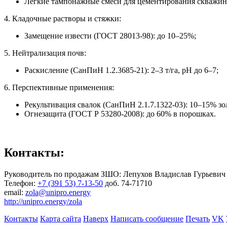
Легкие тампонажные смеси для цементирования скважин 
4. Кладочные растворы и стяжки:
Замещение извести (ГОСТ 28013-98): до 10–25%;
5. Нейтрализация почв:
Раскисление (СанПиН 1.2.3685-21): 2–3 т/га, pH до 6–7;
6. Перспективные применения:
Рекультивация свалок (СанПиН 2.1.7.1322-03): 10–15% зол
Огнезащита (ГОСТ Р 53280-2008): до 60% в порошках.
Контакты:
Руководитель по продажам ЗШО: Лепухов Владислав Гурьевич
Телефон:
+7 (391 53) 7-13-50
доб. 74-71710
email:
zola@unipro.energy
http://unipro.energy/zola
Контакты
Карта сайта
Наверх
Написать сообщение
Печать
VK