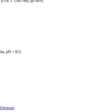
(ГОСТ 1581-96): до 40%;
ы, pH < 8,5;
Telegram