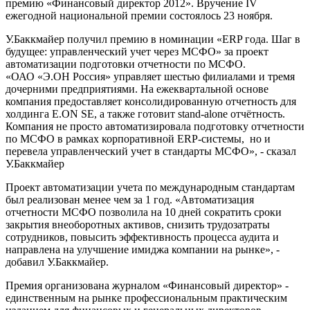
премию «Финансовый директор 2012». Вручение IV
ежегодной национальной премии состоялось 23 ноября.
У.Баккмайер получил премию в номинации «ERP года. Шаг в
будущее: управленческий учет через МСФО» за проект
автоматизации подготовки отчетности по МСФО.
«ОАО «Э.ОН Россия» управляет шестью филиалами и тремя
дочерними предприятиями. На ежеквартальной основе
компания предоставляет консолидированную отчетность для
холдинга E.ON SE, а также готовит stand-alone отчётность.
Компания не просто автоматизировала подготовку отчетности
по МСФО в рамках корпоративной ERP-системы, но и
перевела управленческий учет в стандарты МСФО», - сказал
У.Баккмайер
Проект автоматизации учета по международным стандартам
был реализован менее чем за 1 год. «Автоматизация
отчетности МСФО позволила на 10 дней сократить сроки
закрытия внеоборотных активов, снизить трудозатраты
сотрудников, повысить эффективность процесса аудита и
направлена на улучшение имиджа компании на рынке», -
добавил У.Баккмайер.
Премия организована журналом «Финансовый директор» -
единственным на рынке профессиональным практическим