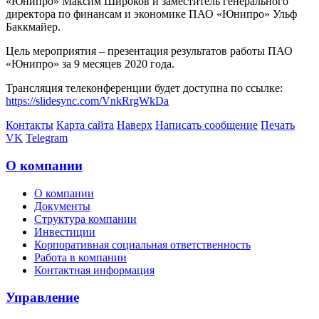
«Юнипро» Максим Широков и заместитель генерального
директора по финансам и экономике ПАО «Юнипро» Ульф
Баккмайер.
Цель мероприятия – презентация результатов работы ПАО
«Юнипро» за 9 месяцев 2020 года.
Трансляция телеконференции будет доступна по ссылке:
https://slidesync.com/VnkRrgWkDa
Контакты
Карта сайта
Наверх
Написать сообщение
Печать
VK
Telegram
О компании
О компании
Документы
Структура компании
Инвестиции
Корпоративная социальная ответственность
Работа в компании
Контактная информация
Управление