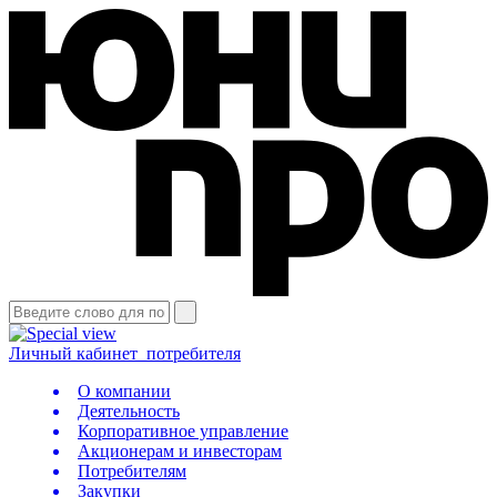
Личный кабинет
потребителя
О компании
Деятельность
Корпоративное управление
Акционерам и инвесторам
Потребителям
Закупки