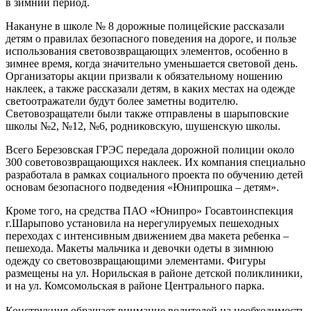
в зимний период.
Накануне в школе № 8 дорожные полицейские рассказали
детям о правилах безопасного поведения на дороге, и пользе
использования световозвращающих элементов, особенно в
зимнее время, когда значительно уменьшается световой день.
Организаторы акции призвали к обязательному ношению
наклеек, а также рассказали детям, в каких местах на одежде
светоотражатели будут более заметны водителю.
Световозращатели были также отправлены в шарыповские
школы №2, №12, №6, родниковскую, шушенскую школы.
Всего Березовская ГРЭС передала дорожной полиции около
300 советовозвращающихся наклеек. Их компания специально
разработала в рамках социального проекта по обучению детей
основам безопасного подведения «Юнипрошка – детям».
Кроме того, на средства ПАО «Юнипро» Госавтоинспекция
г.Шарыпово установила на нерегулируемых пешеходных
переходах с интенсивным движением два макета ребенка –
пешехода. Макеты мальчика и девочки одеты в зимнюю
одежду со световозвращающими элементами. Фигуры
размещены на ул. Норильская в районе детской поликлиники,
и на ул. Комсомольская в районе Центрального парка.
Конструкция обращает внимание водителей на необходимость