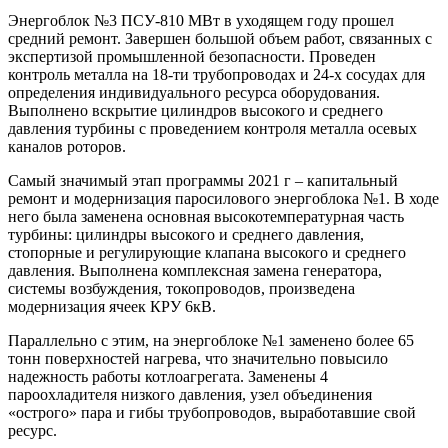
Энергоблок №3 ПСУ-810 МВт в уходящем году прошел
средний ремонт. Завершен большой объем работ, связанных с
экспертизой промышленной безопасности. Проведен
контроль металла на 18-ти трубопроводах и 24-х сосудах для
определения индивидуального ресурса оборудования.
Выполнено вскрытие цилиндров высокого и среднего
давления турбины с проведением контроля металла осевых
каналов роторов.
Самый значимый этап программы 2021 г – капитальный
ремонт и модернизация паросилового энергоблока №1. В ходе
него была заменена основная высокотемпературная часть
турбины: цилиндры высокого и среднего давления,
стопорные и регулирующие клапана высокого и среднего
давления. Выполнена комплексная замена генератора,
системы возбуждения, токопроводов, произведена
модернизация ячеек КРУ 6кВ.
Параллельно с этим, на энергоблоке №1 заменено более 65
тонн поверхностей нагрева, что значительно повысило
надежность работы котлоагрегата. Заменены 4
пароохладителя низкого давления, узел объединения
«острого» пара и гибы трубопроводов, выработавшие свой
ресурс.