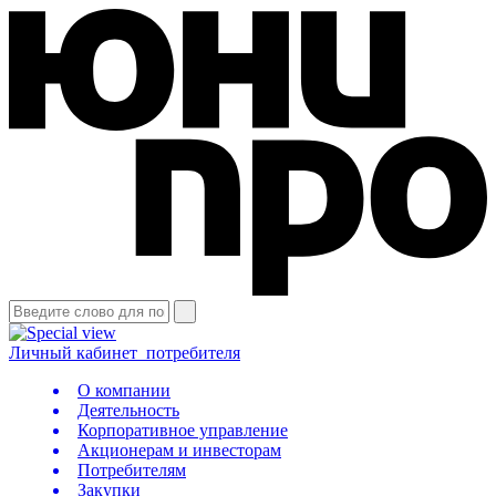
Личный кабинет
потребителя
О компании
Деятельность
Корпоративное управление
Акционерам и инвесторам
Потребителям
Закупки