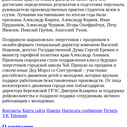
достигшие определенных результатов в подготовке персонала,
руководители производственных практик студентов вузов и
ссузов. Лучшими наставниками по итогам года были
признаны Александр Киреев, Александр Киреев, Иван
Прудников, Александр Чураков, Игорь Онофрийчук, Петр
Яковлев, Николай Грубов, Анатолий Узлов.
Поздравили шарыповских энергетиков с праздником в
онлайн-формате генеральный директор компании Василий
Никонов, депутат Государственной Думы Сергей Еремин и
министр тарифной политики края Александр Ананьев.
Приятным сюрпризом стали поздравления класса будущих
энергетиков городской школы №8. Пришли на праздник и
совсем юные Дед Мороз со Снегурочкой – участники
российского движения детей и молодежи, которые вручали
подарки работникам безостановочных производств. От лица
волонтерского движения города они поблагодарили
директора Березовской ГРЭС Дмитрия Казарина за поддержку
добровольчества и подарили подарки сотрудникам, активно
работающим с молодежью.
Контакты
Карта сайта
Наверх
Написать сообщение
Печать
VK
Telegram
О компании