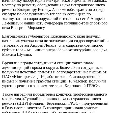
начальнику лаборатории электрического цеха Илье Гладких,
мастеру по ремонту оборудования цеха централизованного
ремонта Владимиру Кенигу. А также юбилярам этого года:
слесарю по обслуживанию тепловых сетей цеха по
эксплуатации гидросооружений и тепловых сетей Андрею
Лемешеву и машинисту бульдозера топливно-транспортного
цеха Валерию Морлангу.
Благодарность губернатора Красноярского края получил
начальник участка цеха по эксплуатации гидросооружений и
тепловых сетей Андрей Лесков, благодарственное письмо
губернатора – машинист энергоблока котлотурбинного цеха
Максим Шулипа.
Вручили награды сотрудникам станции также главы
администраций города и округа. Более 20-ти сотрудников
получили почетные грамоты и благодарственные письма от
ПАО «Юнипро», еще 16 работников – благодарственные
письма и почетные грамоты станции. 18 человек получили
удостоверения со званием «ветеран Березовской ГРЭС».
Также наградили победителей конкурса профессионального
мастерства «Лучший наставник цеха централизованного
ремонта (ЦЦР) филиала «Березовская ГРЭС», приуроченный
к Году наставничества. В конкурсе принимали участие
работники ЦЦР, со стажем работы не менее трех лет,