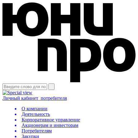
Личный кабинет
потребителя
О компании
Деятельность
Корпоративное управление
Акционерам и инвесторам
Потребителям
Закупки