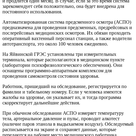
и продлится один месяц. В случае, если за это время система
зарекомендует себя положительно, она будет внедрена для
постоянного использования.
Автоматизированная система предсменного осмотра (АСПО)
предназначена для проведения предсменных, предрейсовых и
послерейсовых медицинских осмотров. Их обязан проходить
оперативный вахтенный персонал станции, а также водители
автотранспорта, это около 100 человек ежедневно.
На Яйвинской ГРЭС установлены три измерительных
терминала, которые располагаются в медицинском пункте
(лаборатории психофизиологического обеспечения). Они
оснащены программно-аппаратным комплексом для
проведения самоконтроля состояния здоровья.
Работник, пришедший на обследование, регистрируется по
фамилии и табельному номеру. Если у человека имеются
жалобы на здоровье, он указывает их, и тогда программа
скорректирует дальнейшие действия.
При обычном обследовании АСПО измеряет температуру
тела, артериальное давление и пульс, проводит алкотест
(наличие паров этанола в выдыхаемом воздухе). Обследуемый
расписывается на экране и сохраняет данные, которые
передаются на рабочее место медицинского работника.