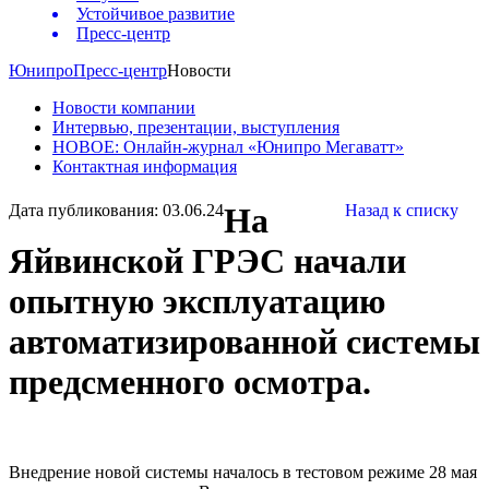
Устойчивое развитие
Пресс-центр
Юнипро
Пресс-центр
Новости
Новости компании
Интервью, презентации, выступления
НОВОЕ: Онлайн-журнал «Юнипро Мегаватт»
Контактная информация
Дата публикования: 03.06.24
На
Назад к списку
Яйвинской ГРЭС начали
опытную эксплуатацию
автоматизированной системы
предсменного осмотра.
Внедрение новой системы началось в тестовом режиме 28 мая